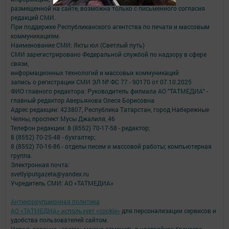
размещенной на сайте, возможна только с письменного согласия
редакций СМИ.
При поддержке Республиканского агентства по печати и массовым
коммуникациям.
Наименование СМИ: Якты юл (Светлый путь)
СМИ зарегистрировано Федеральной службой по надзору в сфере
связи,
информационных технологий и массовых коммуникаций
запись о регистрации СМИ ЭЛ № ФС 77 - 90170 от 07.10.2025
ФИО главного редактора: Руководитель филиала АО "ТАТМЕДИА" -
главный редактор Аверьянова Олеся Борисовна
Адрес редакции: 423807, Республика Татарстан, город Набережные
Челны, проспект Мусы Джалиля, 46
Телефон редакции: 8 (8552) 70-17-58 - редактор;
8 (8552) 70-25-48 - бухгалтер;
8 (8552) 70-16-86 - отделы писем и массовой работы; компьютерная
группа.
Электронная почта:
svetlyiputgazeta@yandex.ru
Учредитель СМИ: АО «ТАТМЕДИА»
Антикоррупционная политика
АО «ТАТМЕДИА» использует «cookie»
для персонализации сервисов и
удобства пользователей сайтом.