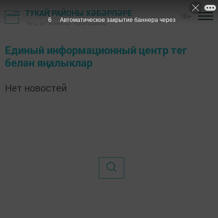
ТУКАЙ РАЙОНЫ ХӘБӘРЛӘРЕ
16+
6
Автоматическое закрытие баннера через
"Якты юл" газетасы - Тукай районы
Единый информационный центр тег
белән яңалыклар
Нет новостей