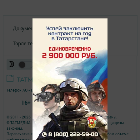
Документлар
Төрле темалар
Телефон АО «ТАТМЕДИА»:
(843) 222 09 84
16+
© 2011 - 2026. Якты юл (Светлый путь). Все права защищены.
© ТАТМЕДИА. Все материалы, размещенные на сайте, защищены
законом.
Перепечатка, воспроизведение и распространение в любом объеме
информации,