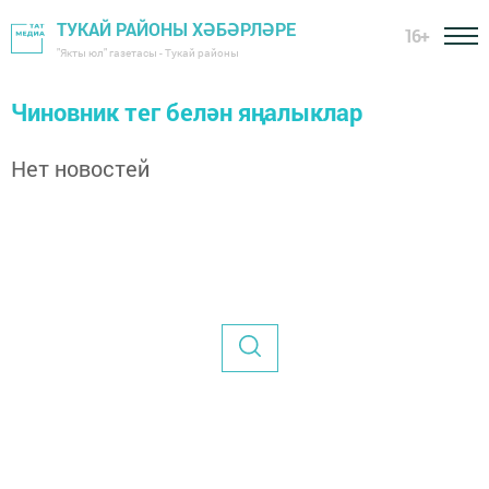
ТУКАЙ РАЙОНЫ ХӘБӘРЛӘРЕ
16+
"Якты юл" газетасы - Тукай районы
Чиновник тег белән яңалыклар
Нет новостей