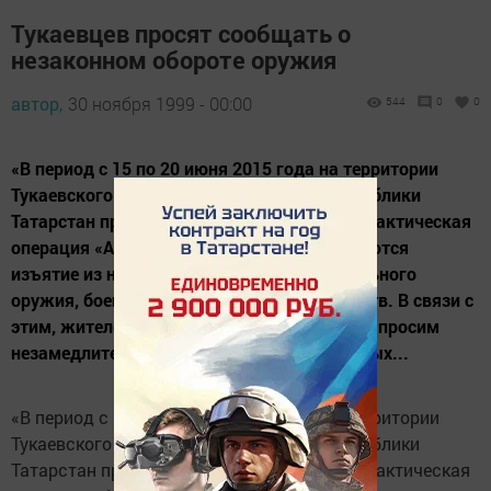
Тукаевцев просят сообщать о
незаконном обороте оружия
автор,
30 ноября 1999 - 00:00
544
0
0
«В период с 15 по 20 июня 2015 года на территории
Тукаевского муниципального района Республики
Татарстан проводится оперативно - профилактическая
операция «Арсенал», целями которой являются
изъятие из незаконного оборота огнестрельного
оружия, боеприпасов и взрывчатых веществ. В связи с
этим, жителей и гостей Тукаевского района просим
незамедлительно сообщать о всех известных...
«В период с 15 по 20 июня 2015 года на территории
Тукаевского муниципального района Республики
Татарстан проводится оперативно - профилактическая