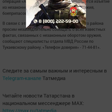
операция «Арсенал», целями которой являются изъятие
из незаконного оборота огнестрельного оружия,
боеприпасов и взрывчатых веществ.
В связи с этим, жителей и гостей Тукаевского района
просим незамедлительно сообщать о всех известных
фактах, связанных с незаконным оборотом оружия,
сообщают специалисты отдела МВД России по
Тукаевскому району. «Телефон доверия» - 71-44-81».
Следите за самым важным и интересным в
Telegram-канале
Татмедиа
Читайте новости Татарстана в
национальном мессенджере MАХ:
https://max.ru/tatmedia