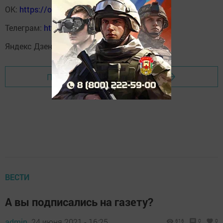
ОК:
https://ok.ru/profile/590414664980
Телеграм:
https://t.me/yakti_ul
Яндекс Дзен:
https://dzen.ru/svetliput
Перейти на страницу новости
ВЕСТИ
А вы подписались на газету?
admin,
24 июня 2021 - 16:25
616
0
0