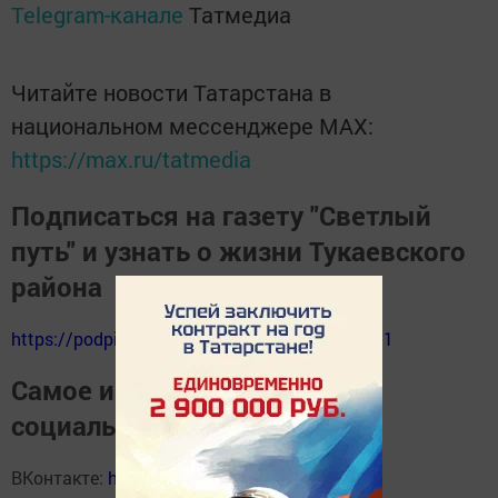
Telegram-канале
Татмедиа
Читайте новости Татарстана в
национальном мессенджере MАХ:
https://max.ru/tatmedia
Подписаться на газету "Светлый
путь" и узнать о жизни Тукаевского
района
https://podpiska.pochta.ru/press/%D0%9F9511
Самое интересное в наших
социальных сетях
ВКонтакте:
https://vk.com/svetliput