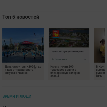
Топ 5 новостей
День строителя–2026: где
Имена почти 200
В Круг
и как отпраздновать 7
тукаевцев вошли в
выездн
августа в Челнах
электронную галерею
руковод
славы
ЦРБ
ВРЕМЯ И ЛЮДИ