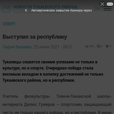
НОВОСТИ ТУКАЕВСКОГО РАЙОНА
16+
5
Автоматическое закрытие баннера через
Газета "Светлый путь" - Тукаевский район
СПОРТ
Выступил за республику
Зария Валиева,
25 июня 2021 - 09:31
592
0
0
Тукаевцы славятся своими успехами не только в
культуре, но и спорте. Очередная победа стала
весомым вкладом в копилку достижений не только
Тукаевского района, но и республики.
Учитель физкультуры Тлянче-Тамакской школы-
интерната Дилюс Гумеров – спортсмен, защищающий
честь не только нашего района, но и республики. В июне