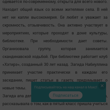
одевается по-современному, открыта для всего нового.
Находит общий язык со всеми жителями села. В ней
нет ни капли высокомерия. Ее любят и уважает за
скромность, отзывчивость. Она активно участвует в
мероприятиях, которые проходят в доме культуры,
библиотеке. При необходимости дает советы.
Организовала группу, которая занимается
скандинавской ходьбой. При библиотеке работает клуб
«Хэтирэ», созданный 30 лет назад. Загида Набиуллина
принимает участие практически в каждом его
заседании, пишет статьи в газету, придумывает о
Подписывайтесь на наш канал в Макс!
новые темы.
Подписаться
Загида апа делилась с нами воспоминаниями детства,
рассказывала о том, как в пятый класс пришла учиться