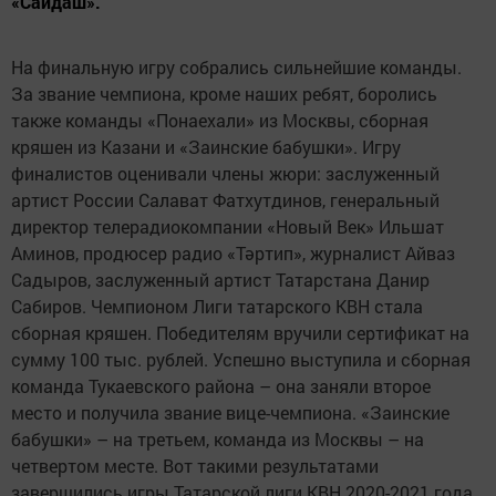
«Сайдаш».
На финальную игру собрались сильнейшие команды.
За звание чемпиона, кроме наших ребят, боролись
также команды «Понаехали» из Москвы, сборная
кряшен из Казани и «Заинские бабушки». Игру
финалистов оценивали члены жюри: заслуженный
артист России Салават Фатхутдинов, генеральный
директор телерадиокомпании «Новый Век» Ильшат
Аминов, продюсер радио «Тәртип», журналист Айваз
Садыров, заслуженный артист Татарстана Данир
Сабиров. Чемпионом Лиги татарского КВН стала
сборная кряшен. Победителям вручили сертификат на
сумму 100 тыс. рублей. Успешно выступила и сборная
команда Тукаевского района – она заняли второе
место и получила звание вице-чемпиона. «Заинские
бабушки» – на третьем, команда из Москвы – на
четвертом месте. Вот такими результатами
завершились игры Татарской лиги КВН 2020-2021 года.