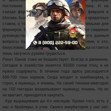
постоянно напоминают руководству района. И на
съезде фермеров, состоявшемся в конце февраля в
Москве, были подняты вопросы о снижении кредитных
ставок, о том, как сделать их более приемлемыми для
фермеров. Все проблемы были доведены до сведения
руководства страны. Хочется надеяться, что данные
вопросы будут решены в скорейшем времени, и это,
безусловно, облегчит работу фермеров. А пока остается
лишь засучить рукава трудиться.
Ренат Ханов тоже не бездействует. Всегда в движении.
Сегодня в хозяйстве имеется 85000 голов птиц и их
нужно содержать. В течение года здесь расходуется
600-700 тонн кормов. Сюда входят и комбикорма, и
горох, и пшеница, и ячмень. На своей технике ежегодно
на 150 гектарах возделывают пшеницу, ячмень. Но их
не хватает, приходится закупать.
- Кур выращиваем до 4-х месяцев. Кроме того, есть у
нас и бройлеры, и утки. Своего инкубатория у нас нет,