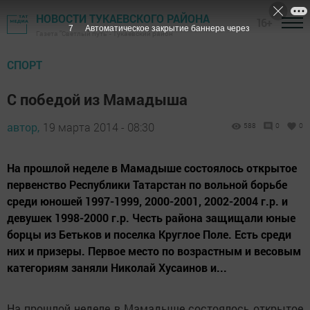
НОВОСТИ ТУКАЕВСКОГО РАЙОНА
16+
6
Автоматическое закрытие баннера через
Газета "Светлый путь" - Тукаевский район
СПОРТ
С победой из Мамадыша
автор,
19 марта 2014 - 08:30
588
0
0
На прошлой неделе в Мамадыше состоялось открытое
первенство Республики Татарстан по вольной борьбе
среди юношей 1997-1999, 2000-2001, 2002-2004 г.р. и
девушек 1998-2000 г.р. Честь района защищали юные
борцы из Бетьков и поселка Круглое Поле. Есть среди
них и призеры. Первое место по возрастным и весовым
категориям заняли Николай Хусаинов и...
На прошлой неделе в Мамадыше состоялось открытое