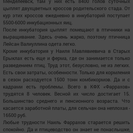
Менделеевск, там у них есть 8400 голов суточных
цыплят двухцветных кроссов родительского стада. От
кур этих кроссов ежедневно в инкубаторий поступает
5500-6000 инкубационных яиц.
После инкубатория цыплят помещают в птичники на
выращивание. Здесь очень жарко, поэтому птичница
Лейсан Валиуллина одета легко.
Кроме инкубатория у Наиля Мавлявиевича в Старых
Ерыклах есть еще и ферма, где он занимается только
разведением птиц. Труд этот, безусловно, не из легких.
Есть свои затраты, особенности. Только для кормления
в сезон расходуется 1500 тонн комбикормов. Да и с
кадрами есть проблемы. Всего в КФХ «Фаррахов»
трудятся 8 человек. Весной их число достигает 15.
Большинство среднего и пенсионного возраста. Что
касается заработной платы, для сельчан она неплохая -
16500 руб.
Любые трудности Наиль Фаррахов старается решить
спокойно. Да и птицеводство он знает не понаслышке,