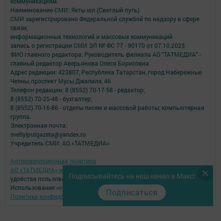
коммуникациям.
Наименование СМИ: Якты юл (Светлый путь)
СМИ зарегистрировано Федеральной службой по надзору в сфере
связи,
информационных технологий и массовых коммуникаций
запись о регистрации СМИ ЭЛ № ФС 77 - 90170 от 07.10.2025
ФИО главного редактора: Руководитель филиала АО "ТАТМЕДИА" -
главный редактор Аверьянова Олеся Борисовна
Адрес редакции: 423807, Республика Татарстан, город Набережные
Челны, проспект Мусы Джалиля, 46
Телефон редакции: 8 (8552) 70-17-58 - редактор;
8 (8552) 70-25-48 - бухгалтер;
8 (8552) 70-16-86 - отделы писем и массовой работы; компьютерная
группа.
Электронная почта:
svetlyiputgazeta@yandex.ru
Учредитель СМИ: АО «ТАТМЕДИА»
Антикоррупционная политика
АО «ТАТМЕДИА» использует «cookie»
для персонализации сервисов и
Подписывайтесь на наш канал в Макс!
удобства пользователей сайтом.
Использование «cookie» можно отменить в настройках браузера.
Подписаться
Политика конфиденциальности