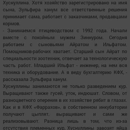
Хуснуллина. Хотя хозяйство зарегистрировано на имя
сына, Зульфира ханум все ответственные решения
принимает сама, работает с заказчиками, продавцами
кормов.
- Занимаемся птицеводством с 1992 года. Начали
вместе с покойным мужем Зиннуром. Сегодня
работаем с сыновьями Айратом и Ильфатом.
Помощников-рабочих хватает. Старший сын Айрат по
специальности зоотехник, отвечает за технологическую
часть работ. Младший Ильфат - инженер, на нем вся
техника и оборудование. А я веду бухгалтерию КФХ, -
рассказала Зульфира ханум.
Хуснуллины занимаются не только разведением кур.
Выращивают также гусей, уток, индюшат. Словом, от
разноцветного оперения в их хозяйстве рябит в глазах.
Как и в КФХ «Фаррахов», в собственном инкубатории
получают цыплят, выращивают и сами же
реализовывают. Разница лишь в том, что из-за
отсутствия племенных кур, Хуснуллины завозят яйца