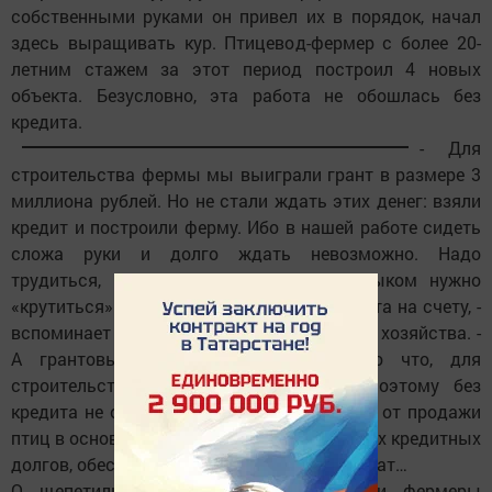
собственными руками он привел их в порядок, начал
здесь выращивать кур. Птицевод-фермер с более 20-
летним стажем за этот период построил 4 новых
объекта. Безусловно, эта работа не обошлась без
кредита.
- Для
строительства фермы мы выиграли грант в размере 3
миллиона рублей. Но не стали ждать этих денег: взяли
кредит и построили ферму. Ибо в нашей работе сидеть
сложа руки и долго ждать невозможно. Надо
трудиться, выражаясь современным языком нужно
«крутиться». Ведь у фермера каждая минута на счету, -
вспоминает Ренат Ханифович первые шаги хозяйства. -
А грантовые деньги поступили только что, для
строительства фермы их не хватает, поэтому без
кредита не обошлись бы. Сейчас прибыль от продажи
птиц в основном идет на выплату тех самых кредитных
долгов, обеспечение кормами и других затрат…
О щепетильности вопроса с кредитами фермеры