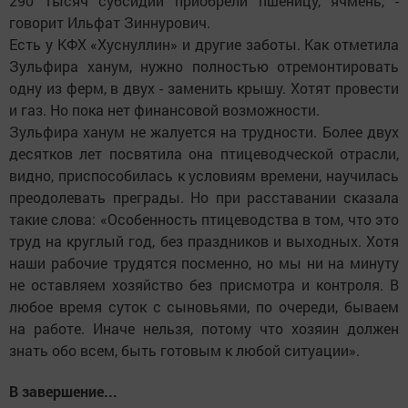
290 тысяч субсидии приобрели пшеницу, ячмень, -
говорит Ильфат Зиннурович.
Есть у КФХ «Хуснуллин» и другие заботы. Как отметила
Зульфира ханум, нужно полностью отремонтировать
одну из ферм, в двух - заменить крышу. Хотят провести
и газ. Но пока нет финансовой возможности.
Зульфира ханум не жалуется на трудности. Более двух
десятков лет посвятила она птицеводческой отрасли,
видно, приспособилась к условиям времени, научилась
преодолевать преграды. Но при расставании сказала
такие слова: «Особенность птицеводства в том, что это
труд на круглый год, без праздников и выходных. Хотя
наши рабочие трудятся посменно, но мы ни на минуту
не оставляем хозяйство без присмотра и контроля. В
любое время суток с сыновьями, по очереди, бываем
на работе. Иначе нельзя, потому что хозяин должен
знать обо всем, быть готовым к любой ситуации».
В завершение...