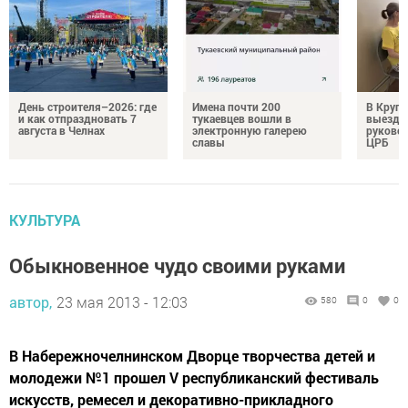
День строителя–2026: где
Имена почти 200
В Круг
и как отпраздновать 7
тукаевцев вошли в
выездн
августа в Челнах
электронную галерею
руковод
славы
ЦРБ
КУЛЬТУРА
Обыкновенное чудо своими руками
автор,
23 мая 2013 - 12:03
580
0
0
В Набережночелнинском Дворце творчества детей и
молодежи №1 прошел V республиканский фестиваль
искусств, ремесел и декоративно-прикладного