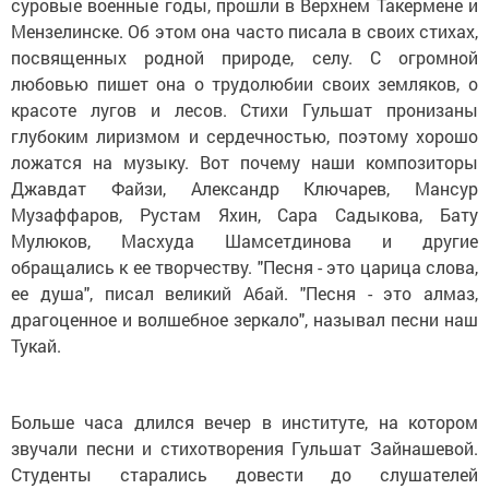
суровые военные годы, прошли в Верхнем Такермене и
Мензелинске. Об этом она часто писала в своих стихах,
посвященных родной природе, селу. С огромной
любовью пишет она о трудолюбии своих земляков, о
красоте лугов и лесов. Стихи Гульшат пронизаны
глубоким лиризмом и сердечностью, поэтому хорошо
ложатся на музыку. Вот почему наши композиторы
Джавдат Файзи, Александр Ключарев, Мансур
Музаффаров, Рустам Яхин, Сара Садыкова, Бату
Мулюков, Масхуда Шамсетдинова и другие
обращались к ее творчеству. "Песня - это царица слова,
ее душа", писал великий Абай. "Песня - это алмаз,
драгоценное и волшебное зеркало", называл песни наш
Тукай.
Больше часа длился вечер в институте, на котором
звучали песни и стихотворения Гульшат Зайнашевой.
Студенты старались довести до слушателей