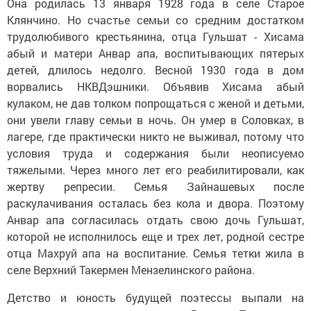
Она родилась 13 января 1928 года в селе Старое
Клянчино. Но счастье семьи со средним достатком
трудолюбивого крестьянина, отца Гульшат - Хисама
абый и матери Анвар апа, воспитывающих пятерых
детей, длилось недолго. Весной 1930 года в дом
ворвались НКВДэшники. Объявив Хисама абый
кулаком, не дав толком попрощаться с женой и детьми,
они увели главу семьи в ночь. Он умер в Соловках, в
лагере, где практически никто не выживал, потому что
условия труда и содержания были неописуемо
тяжелыми. Через много лет его реабилитировали, как
жертву репресии. Семья Зайнашевых после
раскулачивания осталась без кола и двора. Поэтому
Анвар апа согласилась отдать свою дочь Гульшат,
которой не исполнилось еще и трех лет, родной сестре
отца Махруй апа на воспитание. Семья тетки жила в
селе Верхний Такермен Мензелинского района.
Детство и юность будущей поэтессы выпали на