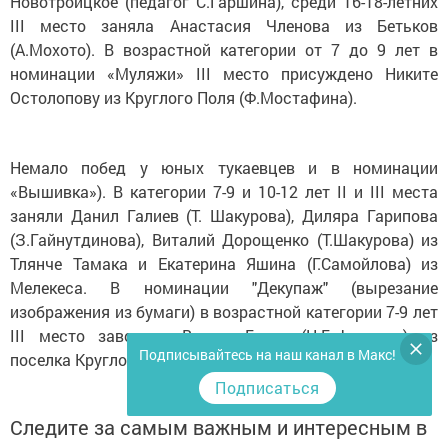
Новотроицкое (педагог С.Гаршина), среди 16-18-летних
III место заняла Анастасия Членова из Бетьков
(А.Мохото). В возрастной категории от 7 до 9 лет в
номинации «Муляжи» III место присуждено Никите
Остолопову из Круглого Поля (Ф.Мостафина).
Немало побед у юных тукаевцев и в номинации
«Вышивка»). В категории 7-9 и 10-12 лет II и III места
заняли Данил Галиев (Т. Шакурова), Диляра Гарипова
(З.Гайнутдинова), Виталий Дорощенко (Т.Шакурова) из
Тлянче Тамака и Екатерина Яшина (Г.Самойлова) из
Мелекеса. В номинации "Декупаж" (вырезание
изображения из бумаги) в возрастной категории 7-9 лет
III место завоевал Вадим Гусев (Н.Гуфранова) из
Подписывайтесь на наш канал в Макс!
поселка Круглое Поле.
Подписаться
Следите за самым важным и интересным в