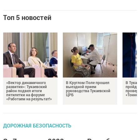
Топ 5 новостей
«Вектор динамичного
В Круглом Поле прошел
В Тукае
развития»: Тукаевский
выездной прием
пройдет
район подвел итоги
руководства Тукаевской
проверк
пятилетки на форуме
ЦРБ
«Тоннел
«Работаем на результат!»
ДОРОЖНАЯ БЕЗОПАСНОСТЬ