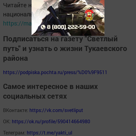
Читайте новости Татарстана в
национальном мессенджере MАХ:
https://max.ru/tatmedia
Подписаться на газету "Светлый
путь" и узнать о жизни Тукаевского
района
https://podpiska.pochta.ru/press/%D0%9F9511
Самое интересное в наших
социальных сетях
ВКонтакте:
https://vk.com/svetliput
ОК:
https://ok.ru/profile/590414664980
Телеграм:
https://t.me/yakti_ul