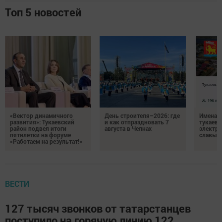
Топ 5 новостей
«Вектор динамичного
День строителя–2026: где
Имена п
развития»: Тукаевский
и как отпраздновать 7
тукаевц
район подвел итоги
августа в Челнах
электр
пятилетки на форуме
славы
«Работаем на результат!»
ВЕСТИ
127 тысяч звонков от татарстанцев
поступило на горячую линию 122