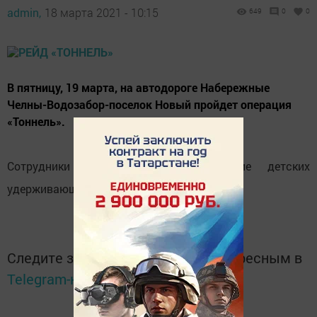
admin,
18 марта 2021 - 10:15
649
0
0
В пятницу, 19 марта, на автодороге Набережные
Челны-Водозабор-поселок Новый пройдет операция
«Тоннель».
Сотрудники ГИБДД проверят наличие детских
удерживающих устройств.
Следите за самым важным и интересным в
Telegram-канале
Татмедиа