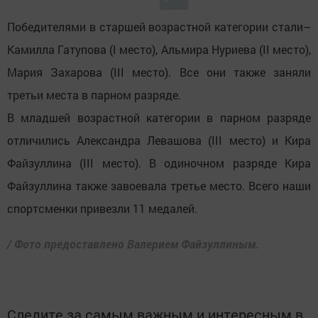
Победителями в старшей возрастной категории стали–
Камилла Гатупова (I место), Альмира Нуриева (II место),
Мария Захарова (III место). Все они также заняли
третьи места в парном разряде.
В младшей возрастной категории в парном разряде
отличились Александра Левашова (III место) и Кира
Файзуллина (III место). В одиночном разряде Кира
Файзуллина также завоевала третье место. Всего наши
спортсменки привезли 11 медалей.
/ Фото предоставлено Валерием Файзуллиным.
Следите за самым важным и интересным в