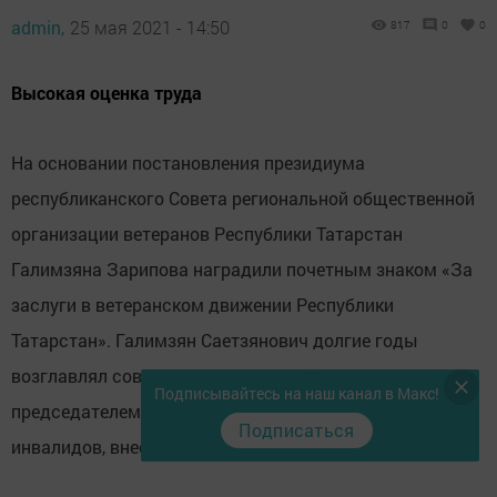
admin,
25 мая 2021 - 14:50
817
0
0
Высокая оценка труда
На основании постановления президиума
республиканского Совета региональной общественной
организации ветеранов Республики Татарстан
Галимзяна Зарипова наградили почетным знаком «За
заслуги в ветеранском движении Республики
Татарстан». Галимзян Саетзянович долгие годы
возглавлял совхоз «Ворошиловский», был
Подписывайтесь на наш канал в Макс!
председателем районной организации ветеранов и
Подписаться
инвалидов, внес весомый вклад в развитие района.