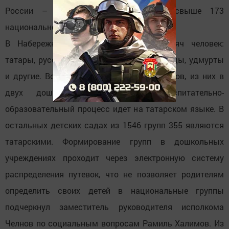
России – в республике проживают свыше 173
национальностей.
В Набережных Челнах более 532 тысяч человек:
татары, русские, чуваши, башкиры, марийцы, удмурты
и другие. Всего в городе 128 детских садов, из них в
двух дошкольных учреждениях воспитательно-
образовательный процесс идет на татарском языке. В
остальных детских садах из 1546 групп 355 являются
татарскими. Формирование групп в дошкольных
учреждениях проходит через электронную систему
распределения путевок, что не позволяет родителям
определить своих детей в национальные группы
подчеркнул заместитель руководителя исполкома
Челнов по социальным вопросам Рамиль Халимов. Из