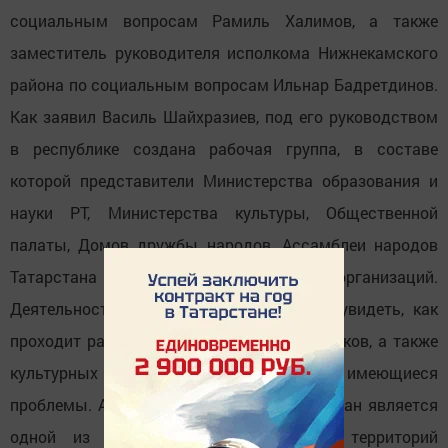
социальным вопросам Рамиль Халимов, а также
заместитель руководителя исполкома Нижнекамского
района по социальным вопросам Ильнар Бадретдинов.
Как заявил Василь Шайхразиев, под его руководством
в республике создана рабочая группа, в составе
которой представители Министерства образования и
науки РТ, Министерства культуры, Общественной
палаты, Домов дружбы народов, Ассамблеи народов
Татарстана и других общественных организаций.
Деятельность рабочей группы позволит увидеть, как
проходит работа по изучению родных языков, а также
культурных событий на местах и выявить имеющиеся
проблемы. А проблемы есть, ведь Татарстан является
одной из самых многонациональных территорий