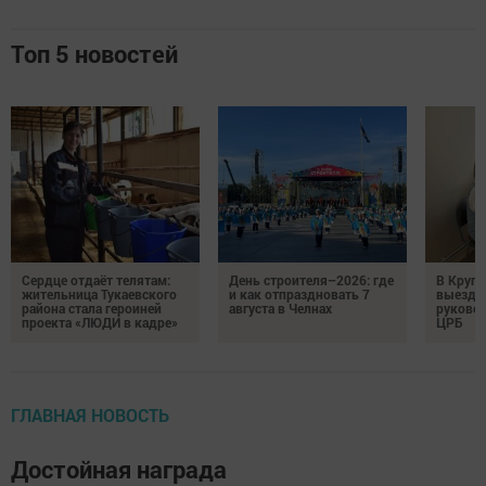
Топ 5 новостей
Сердце отдаёт телятам:
День строителя–2026: где
В Круг
жительница Тукаевского
и как отпраздновать 7
выездн
района стала героиней
августа в Челнах
руковод
проекта «ЛЮДИ в кадре»
ЦРБ
ГЛАВНАЯ НОВОСТЬ
Достойная награда