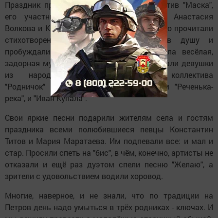
Праздник продолжил театральный коллектив "Маска",
его участники - Анастасия Абрамова, Анастасия
Волкова и Ксения Гончарова проникновенно прочитали
стихотворения, их слова проникали в душу и
пробуждали всё самое лучшее. Зазвучала весёлая,
задорная музыка и на зелёный луг выбежали девушки
из народного хореографического коллектива
"Родничок" с русским народным танцем "Реченька-
река", и "Иван Купала".
Свои яркие песни подарили жителям села и гостям
праздника всеми полюбившиеся певцы Константин
Титов и Мария Маратаева. Им подпевали все: и мал и
стар. Просили спеть на "бис", в чём, конечно, артисты не
отказали и ещё раз дуэтом спели песню "Желаю", а
зрители с удовольствием водили хоровод.
Многие, наверное, и не знали, что по традиции на
Петров день надо умыться в трёх родниках - ключах. И