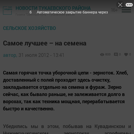
НОВОСТИ ТУКАЕВСКОГО РАЙОНА
16+
5
Автоматическое закрытие баннера через
Газета "Светлый путь" - Тукаевский район
СЕЛЬСКОЕ ХОЗЯЙСТВО
Самое лучшее – на семена
автор,
31 июля 2012 - 13:41
633
0
0
Самая горячая точка уборочной цепи - зерноток. Хлеб,
доставленный с полей проходит здесь очистку,
закладывается отдельно на семена и фураж. Зерно
сейчас, как бывало раньше, не залеживается долго в
ворохах, так как техника мощная, перерабатывается
быстро и качественно.
Убедились мы в этом, побывав на Кувадинском и
Нижнесуыксинском зернотоках агрофирмы