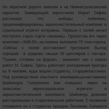
На обратной дороге заехали и на Нижнесуыксинский
зерноток. Заведующий зернотоком Марат Сафин,
рассказал, что амбары побелены,
продезинфецированы, зерноочистительный комплекс и
сушильный агрегат исправны. Первым с полей начал
поступать горох сорта «казанец». Пропустив его через
комплекс «ЗАВ-20», на семена заложили 70 тонн гороха.
«Сейчас с полей доставляют тритикале. Выход
хороший - в среднем свыше 20 центнеров с гектара.
"Сушим, готовим на фураж», - знакомит нас с ходом
работ М. Сафин. Здесь работает молодежная бригада
из 9 человек, куда вошли студенты, старшеклассники.
Под руководством опытного земледельца-наставника
Шайхенура Галиуллина они очищают зерно на
польском зерносушильном агрегате и
зерноочистительном комплексе. Шайхенур доволен
расторопными и старательными ребятами. С похвалой
отозвался он о студентах Аркадии Логинове, Салавате