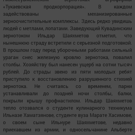
«Тукаевская продкорпорация». В каждом
задействованы механизированные
зерноочистительные комплексы. Здесь редко увидишь
людей с метлами, лопатами. Заведующий Кувадинским
зернотоком Ильдар Шаяхметов отметил, что
нынешнюю страду встретили с серьезной подготовкой.
В прошлом году перед уборочными работами сильный
ураган снес железную кровлю зернотока, повалил
столбы. Хозяйству был нанесен ущерб на сотни тысяч
рублей. До страды звено из пяти молодых ребят
приступило к восстановлению разрушенного стихией
зернотока. Не считаясь со временем, парни
устанавливали до поздней ночи столбы, балки,
покрыли крышу профнастилом. Ильдар Шаяхметов
тепло отозвался о студенте кулинарного техникума
Ильназе Хаматзянове, студенте вуза Марате Хасимове,
о своем сыне Ильнуре Шаяхметове, недавно
приехавшем из армии, и односельчанине Альберте