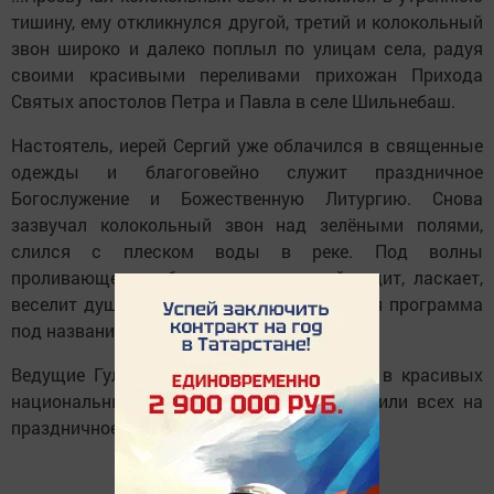
тишину, ему откликнулся другой, третий и колокольный
звон широко и далеко поплыл по улицам села, радуя
своими красивыми переливами прихожан Прихода
Святых апостолов Петра и Павла в селе Шильнебаш.
Настоятель, иерей Сергий уже облачился в священные
одежды и благоговейно служит праздничное
Богослужение и Божественную Литургию. Снова
зазвучал колокольный звон над зелёными полями,
слился с плеском воды в реке. Под волны
проливающегося благовеста, который гудит, ласкает,
веселит души началась и наша концертная программа
под названием "Гуляй село".
Ведущие Гульнара и Вероника Садыковы в красивых
национальных русских костюмах пригласили всех на
праздничное мероприятие.