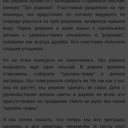
мы решили провести с молодёжью старинный обычай-
конкурс "Три родника". Участников разделили на три
команды, им предстояло по сигналу ведущего по
очереди умыться из трёх родников, зачерпнув ковшом
воду. Парни, девушки и даже мамы с маленькими
детьми с удовольствием умывались в "родниках",
победила как всегда дружба. Все участники получили
сладкие угощения.
Но на этом конкурсы не закончились. Мы решили
возродить ещё один обычай. В давние времена
старожилы собирали "одолень-траву" и делали
заговоры. Мы тоже решили собрать ее. Но так как у нас
она не растёт, мы решили сделать ее сами. Дети с
удовольствием делали цветы и дарили их всем, кто
присутствовал на празднике. Никто не ушёл без своей
"одолень-травы".
И мы хотим сказать, что теперь мы все преграды
одолеем, и все невзгоды перенесём. И пусть этот