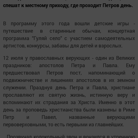
спешат к местному приходу, где проходит Петров день.
В программу этого года вошли детские игры -
путешествие в старинные обычаи, концертная
программа "Гуляй село" с участием самодеятельных
артистов, конкурсы, забавы для детей и взрослых.
12 июля у православных верующих - один из Великих
праздников: апостолов Петра и Павла. Ему
предшествовал Петров пост, напоминающий о
подвижничестве и лишениях апостолов в их земном
служении. Празднуя день Петра и Павла, христиане
прославляют их святую жизнь, истинную веру и
вспоминают их страдания за Христа. Именно в этот
день за проповедь христианства были казнены в Риме
Петр и Павел, названные верующими
первоверховными, то есть первыми из главнейших.
...Прозвучал колокольный звон и вонзился в утреннюю