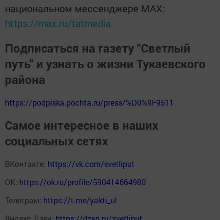
национальном мессенджере MАХ:
https://max.ru/tatmedia
Подписаться на газету "Светлый
путь" и узнать о жизни Тукаевского
района
https://podpiska.pochta.ru/press/%D0%9F9511
Самое интересное в наших
социальных сетях
ВКонтакте:
https://vk.com/svetliput
ОК:
https://ok.ru/profile/590414664980
Телеграм:
https://t.me/yakti_ul
Яндекс Дзен:
https://dzen.ru/svetliput