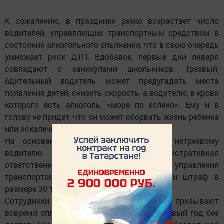
К сожалению, в праздники резко возрастает число
водителей, управляющих транспортным средством в
состоянии алкогольного опьянения, что в свою очередь
умножает риск ДТП. Вдобавок, первые дни января
совпадают с каникулами школьников. Трезвый,
бдительный водитель может предугадать места
появления детей, снизить скорость, а водителю, в крови
которого есть алкоголь, «море по колено». Ему и в
голову не придет, что он может оборвать жизнь ребенка
или искалечить.
На основании статьи 12.8 КоАП РФ нетрезвому
водителю угрожает административная
ответственность в виде лишения прав управления
транспортом от полутора до двух лет и штраф в
размере 30 тысяч рублей.
Сотрудники дорожной безопасности также призывают
вовремя оплатить штрафы и встретить Новый год без