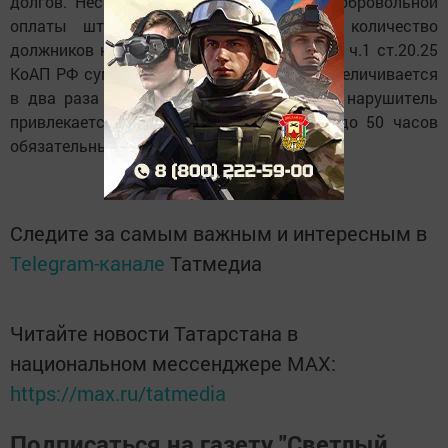
долгов. Несмотря на увеличение срока добровольной
оплаты штрафов с 30 до 60 дней, количество
должников не уменьшается. На основании ч.1 ст.20.25
КоАП РФ сумма неуплаченного штрафа увеличивается
в два раза (но не менее 1000 руб) либо нарушитель
привлекается к аресту на 15 суток или до 50 часов
обязательных работ.
Следите за самым важным и интересным в
Telegram-канале
Татмедиа
Читайте новости Татарстана в
национальном мессенджере MАХ:
https://max.ru/tatmedia
Подписаться на газету "Светлый