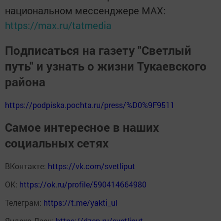
национальном мессенджере MАХ:
https://max.ru/tatmedia
Подписаться на газету "Светлый
путь" и узнать о жизни Тукаевского
района
https://podpiska.pochta.ru/press/%D0%9F9511
Самое интересное в наших
социальных сетях
ВКонтакте:
https://vk.com/svetliput
ОК:
https://ok.ru/profile/590414664980
Телеграм:
https://t.me/yakti_ul
Яндекс Дзен:
https://dzen.ru/svetliput