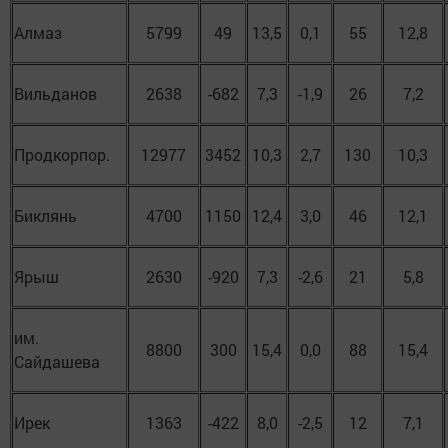
Алмаз
5799
49
13,5
0,1
55
12,8
Вильданов
2638
-682
7,3
-1,9
26
7,2
Продкорпор.
12977
3452
10,3
2,7
130
10,3
Биклянь
4700
1150
12,4
3,0
46
12,1
Ярыш
2630
-920
7,3
-2,6
21
5,8
им.
8800
300
15,4
0,0
88
15,4
Сайдашева
Ирек
1363
-422
8,0
-2,5
12
7,1