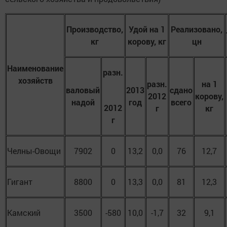
Производство,
Удой на 1
Реализовано,
кг
корову, кг
цн
Наименование
разн.
хозяйств
разн.
на 1
валовый
2013
сдано
2012
корову,
надой
год
всего
2012
г
кг
г
Челны-Овощи
7902
0
13,2
0,0
76
12,7
Гигант
8800
0
13,3
0,0
81
12,3
Камский
3500
-580
10,0
-1,7
32
9,1