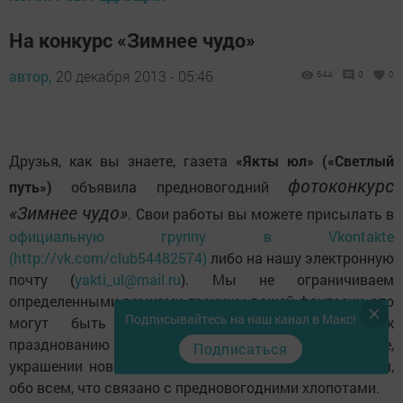
На конкурс «Зимнее чудо»
автор,
20 декабря 2013 - 05:46
644
0
0
Друзья, как вы знаете, газета
«Якты юл» («Светлый
фотоконкурс
путь»)
объявила предновогодний
«Зимнее чудо»
. Свои работы вы можете присылать в
официальную группу в Vkontakte
(http://vk.com/club54482574)
либо на нашу электронную
почту (
yakti_ul@mail.ru
). Мы не ограничиваем
определенными рамками границы вашей фантазии, это
Подписывайтесь на наш канал в Макс!
могут быть фотозарисовки о подготовке к
празднованию Нового года, о зимнем пейзаже,
Подписаться
украшении новогодней елки, зимних забавах - словом,
обо всем, что связано с предновогодними хлопотами.