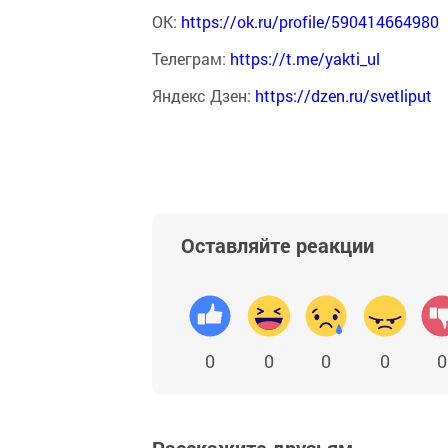
ОК:
https://ok.ru/profile/590414664980
Телеграм:
https://t.me/yakti_ul
Яндекс Дзен:
https://dzen.ru/svetliput
Оставляйте реакции
0
0
0
0
0
Расскажите друзьям