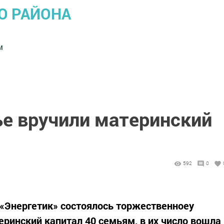
О РАЙОНА
м
ье вручили материнский
592
0
 «Энергетик» состоялось торжественноеу
еринский капитал 40 семьям, в их число вошла