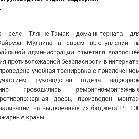
.
в селе Тлянче-Тамак дома-интерната дл
Файруза Муллина в своем выступлении н
айонной администрации отметила возросше
ия противопожарной безопасности в интернате
проведена учебная тренировка с привлечение
частием руководства отдела надзорно
енно проводились ремонтно-монтажны
противопожарная дверь, произведен монта
нализации, на выделенные из бюджета РТ 10
пожарные краны.