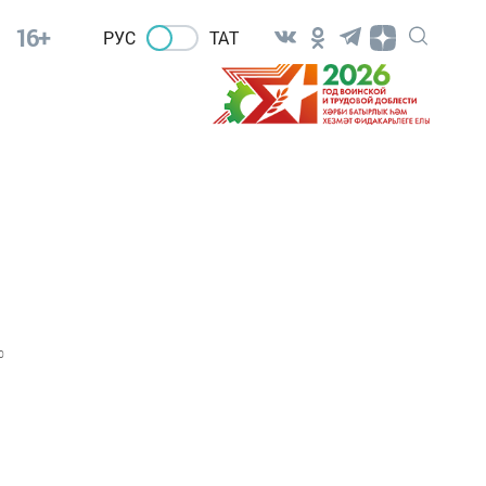
16+
РУС
ТАТ
0