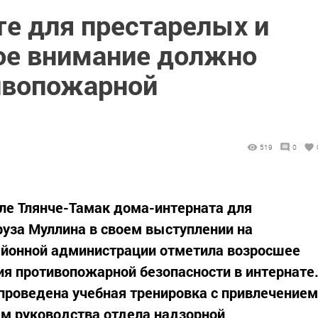
те для престарелых и
ое внимание должно
ивопожарной
519
0
ле Тлянче-Тамак дома-интерната для
уза Муллина в своем выступлении на
йонной администрации отметила возросшее
ия противопожарной безопасности в интернате
проведена учебная тренировка с привлечением
м руководства отдела надзорной