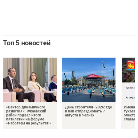
Топ 5 новостей
«Вектор динамичного
День строителя–2026: где
Имена п
развития»: Тукаевский
и как отпраздновать 7
тукаевц
район подвел итоги
августа в Челнах
электр
пятилетки на форуме
славы
«Работаем на результат!»