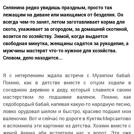
Селянина редко увидишь праздным, просто так
лежащим на диване или мающимся от безделия. Он
всегда чем-то занят, летом заготавливает корма для
скота, ухаживает за огородом, за домашней скотиной,
возится по хозяйству. Зимой, когда выдается
свободная минутка, женщины садятся за рукоделие, а
мужчины мастерят что-то нужное для хозяйства.
Словом, дело находится...
Я с нетерпением ждала встречи с Музипом бабай.
Помню, как в детстве вместе с отцом ходили в
соседнюю деревню к деду, который славился своим
мастерством по подшивке валенок. Помню, как
седобородый бабай, напевая какую-то народную песню,
ловко орудовал шилом и быстро, красиво подшил мои
валеночки. Вот и сейчас по дороге в Куктяк-Мирсаитово
я вспомнила эти картинки из детства. Хозяин вместе с
женой Амина аби встретили нас у ворот. Эти уже