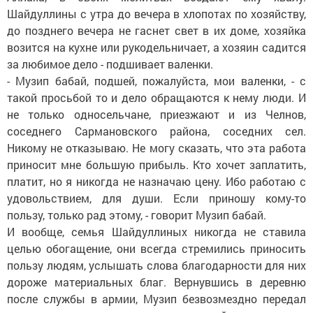
Шайдуллины с утра до вечера в хлопотах по хозяйству,
до позднего вечера не гаснет свет в их доме, хозяйка
возится на кухне или рукодельничает, а хозяин садится
за любимое дело - подшивает валенки.
- Музип бабай, подшей, пожалуйста, мои валенки, - с
такой просьбой то и дело обращаются к нему люди. И
не только односельчане, приезжают и из Челнов,
соседнего Сармановского района, соседних сел.
Никому не отказываю. Не могу сказать, что эта работа
приносит мне большую прибыль. Кто хочет заплатить,
платит, но я никогда не назначаю цену. Ибо работаю с
удовольствием, для души. Если приношу кому-то
пользу, только рад этому, - говорит Музип бабай.
И вообще, семья Шайдуллиных никогда не ставила
целью обогащение, они всегда стремились приносить
пользу людям, услышать слова благодарности для них
дороже материальных благ. Вернувшись в деревню
после службы в армии, Музип безвозмездно передал