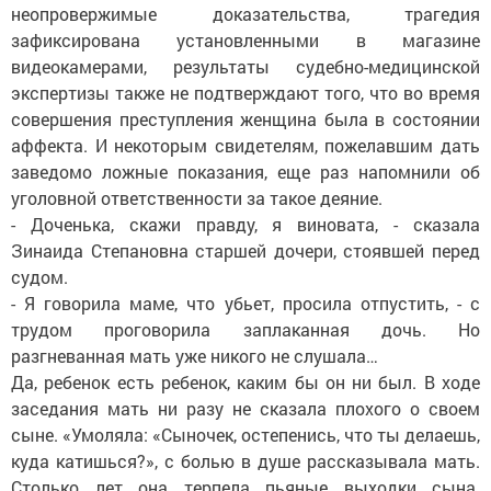
неопровержимые доказательства, трагедия
зафиксирована установленными в магазине
видеокамерами, результаты судебно-медицинской
экспертизы также не подтверждают того, что во время
совершения преступления женщина была в состоянии
аффекта. И некоторым свидетелям, пожелавшим дать
заведомо ложные показания, еще раз напомнили об
уголовной ответственности за такое деяние.
- Доченька, скажи правду, я виновата, - сказала
Зинаида Степановна старшей дочери, стоявшей перед
судом.
- Я говорила маме, что убьет, просила отпустить, - с
трудом проговорила заплаканная дочь. Но
разгневанная мать уже никого не слушала…
Да, ребенок есть ребенок, каким бы он ни был. В ходе
заседания мать ни разу не сказала плохого о своем
сыне. «Умоляла: «Сыночек, остепенись, что ты делаешь,
куда катишься?», с болью в душе рассказывала мать.
Столько лет она терпела пьяные выходки сына.