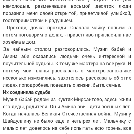
немолодые, разменявшие восьмой десяток люди
поразили меня своей открытой, приветливой улыбкой,
гостеприимством и радушием.
- Проходи, дочка, проходи. Сначала чайку попьем, а
потом поговорим о делах, - приветливо пригласила нас
хозяйка в дом.
За чайным столом разговорились, Музип бабай и
Амина аби оказались людьми очень интересной и
поучительной судьбы. К тому же мастера на все руки. И
потому мои планы рассказать о мастере-сапожнике
несколько изменились, захотелось рассказать об этих
людях поподробнее, поведать о жизни, быте, семье.
Их соединила судьба
Музип бабай родом из Куктяк-Мирсаитово, здесь жили
его деды, родители. Он и Амина аби - дети военных лет.
Когда началась Великая Отечественная война, Музипу
Шайдуллину не было еще и четырех лет. Мальчику с
малых лет довелось на себе испытать всю горечь, все