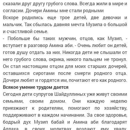
сказали друг другу грубого слова. Всегда жили в мире и
согласии. Дочери Амины мне стали родными
Вскоре родились еще трое детей, две девочки и
мальчик. Так сбылась давняя мечта Музипа о большой
и счастливой семье.
- Побольше бы таких мужчин, отцов, как Музип, -
вступает в разговор Амина аби. - Очень любит он детей,
готов душу отдать за них. Никогда дети не слышали от
него грубого слова, окрика, никого пальцем не тронул.
Он стал настоящим отцом для моих старших дочерей,
оставшихся сиротами после смерти родного отца.
Дочери любят и гордятся им, почитают его как родного.
Всякое умение трудом дается
Сегодня дети супругов Шайдуллиных уже живут своими
семьями, своим домом. Они каждую неделю
приезжают к родителям, помогают по хозяйству,
поддерживают в каждом начинании. За свое здоровье,
бодрый дух Музип бабай и Амина аби благодарят
Аллаха, в своих молитвах воздают ему хвалу.