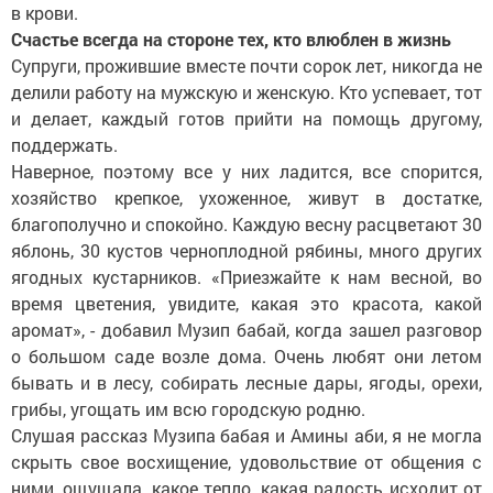
в крови.
Счастье всегда на стороне тех, кто влюблен в жизнь
Супруги, прожившие вместе почти сорок лет, никогда не
делили работу на мужскую и женскую. Кто успевает, тот
и делает, каждый готов прийти на помощь другому,
поддержать.
Наверное, поэтому все у них ладится, все спорится,
хозяйство крепкое, ухоженное, живут в достатке,
благополучно и спокойно. Каждую весну расцветают 30
яблонь, 30 кустов черноплодной рябины, много других
ягодных кустарников. «Приезжайте к нам весной, во
время цветения, увидите, какая это красота, какой
аромат», - добавил Музип бабай, когда зашел разговор
о большом саде возле дома. Очень любят они летом
бывать и в лесу, собирать лесные дары, ягоды, орехи,
грибы, угощать им всю городскую родню.
Слушая рассказ Музипа бабая и Амины аби, я не могла
скрыть свое восхищение, удовольствие от общения с
ними, ощущала, какое тепло, какая радость исходит от