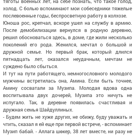
тяготы военных лет, на себе познать, что такое голод,
холод. С болью вспоминают мои собеседники тяжелые
послевоенные годы, беспросветную работу в колхозе.
Юноша рос, крепчал, вскоре ушел на службу в армию.
После демобилизации вернулся в родную деревню,
решил обосноваться здесь, в доме, где жили несколько
поколений его рода. Женился, мечтал о большой и
дружной семье. Но первый брак, который длился
пятнадцать лет, оказался неудачным, мечтам не
суждено было сбыться.
И тут на пути работящего, немногословного молодого
мужчины встретилась она, Амина. Если быть точнее,
Амину сосватали за Музипа. Молодая вдова одна
воспитывала двух дочерей, Музипа это ничуть не
испугало. Так, в деревне появилась счастливая и
дружная семья Шайдуллиных.
- Будем жить не хуже других, не обижу, буду уважать и
чтить, сказал я ей еще при первой встрече, - вспоминает
Музип бабай. - Аллага шөкер, 38 лет вместе, ни разу не