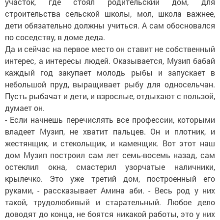
участок, где стоял родительский дом, для
строительства сельской школы, мол, школа важнее,
дети обязательно должны учиться. А сам обосновался
по соседству, в доме деда.
Да и сейчас на первое место он ставит не собственный
интерес, а интересы людей. Оказывается, Музип бабай
каждый год закупает молодь рыбы и запускает в
небольшой пруд, выращивает рыбу для односельчан.
Пусть рыбачат и дети, и взрослые, отдыхают с пользой,
думает он.
- Если начнешь перечислять все профессии, которыми
владеет Музип, не хватит пальцев. Он и плотник, и
жестянщик, и стекольщик, и каменщик. Вот этот наш
дом Музип построил сам лет семь-восемь назад, сам
остеклил окна, смастерил узорчатые наличники,
крылечко. Это уже третий дом, построенный его
руками, - рассказывает Амина аби. - Весь род у них
такой, трудолюбивый и старательный. Любое дело
доводят до конца, не боятся никакой работы, это у них