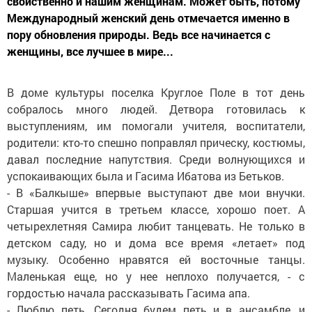
свойственно и нашим женщинам. Может быть, потому
Международный женский день отмечается именно в
пору обновления природы. Ведь все начинается с
женщины, все лучшее в мире...
В доме культуры поселка Круглое Поле в тот день
собралось много людей. Детвора готовилась к
выступлениям, им помогали учителя, воспитатели,
родители: кто-то спешно поправлял прическу, костюмы,
давал последние напутствия. Среди волнующихся и
успокаивающих была и Гасима Ибатова из Бетьков.
- В «Балкыше» впервые выступают две мои внучки.
Старшая учится в третьем классе, хорошо поет. А
четырехлетняя Самира любит танцевать. Не только в
детском саду, но и дома все время «летает» под
музыку. Особенно нравятся ей восточные танцы.
Маленькая еще, но у нее неплохо получается, - с
гордостью начала рассказывать Гасима апа.
- Люблю петь. Сегодня будем петь и в ансамбле, и