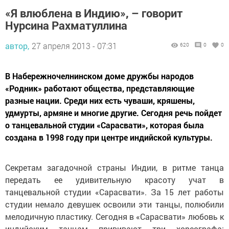
«Я влюблена в Индию», – говорит
Нурсина Рахматуллина
автор,
27 апреля 2013 - 07:31
620
0
0
В Набережночелнинском доме дружбы народов
«Родник» работают общества, представляющие
разные нации. Среди них есть чуваши, кряшены,
удмурты, армяне и многие другие. Сегодня речь пойдет
о танцевальной студии «Сарасвати», которая была
создана в 1998 году при центре индийской культуры.
Секретам загадочной страны Индии, в ритме танца
передать ее удивительную красоту учат в
танцевальной студии «Сарасвати». За 15 лет работы
студии немало девушек освоили эти танцы, полюбили
мелодичную пластику. Сегодня в «Сарасвати» любовь к
индийским танцам прививают три хореографа: