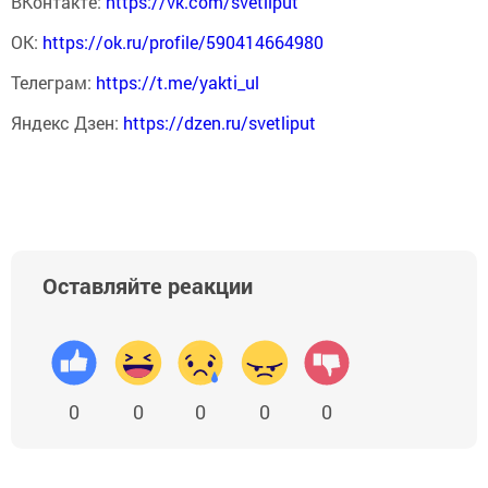
ВКонтакте:
https://vk.com/svetliput
ОК:
https://ok.ru/profile/590414664980
Телеграм:
https://t.me/yakti_ul
Яндекс Дзен:
https://dzen.ru/svetliput
Оставляйте реакции
0
0
0
0
0