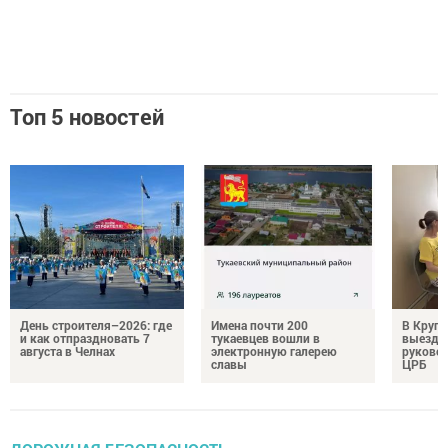
Топ 5 новостей
День строителя–2026: где
Имена почти 200
В Круг
и как отпраздновать 7
тукаевцев вошли в
выездн
августа в Челнах
электронную галерею
руковод
славы
ЦРБ