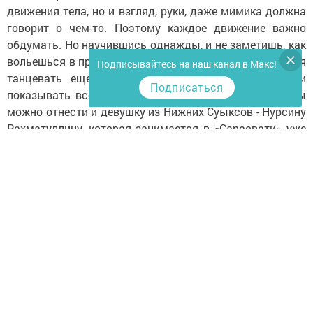
движения тела, но и взгляд, руки, даже мимика должна
говорит о чем-то. Поэтому каждое движение важно
обдумать. Но научившись однажды, и не заметишь, как
вольешься в прекрасную культуру Индии. Так и хочется
Подписывайтесь на наш канал в Макс!
танцевать еще и еще, шить красивые костюмы и
Подписаться
показывать всему миру свое мастерство. В эти ряды
можно отнести и девушку из Нижних Суыксов - Нурсину
Рахматуллину, которая занимается в «Сарасвати» уже
второй год.
- Я буквально в восторге от индийских танцев. Получаю
такое удовольствие такую радость! - говорит она.
Ежегодно танцевальная студия «Сарасвати» дает
концерт во дворце культуры «Энергетик». Мне
посчастливилось присутствовать на этом красивом
мероприятии. Это необычно украшенная сцена, яркие
индийские костюмы на участниках концерта, обилие
различных бус, браслетов и сережек и еще многое