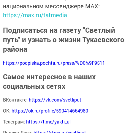
национальном мессенджере MАХ:
https://max.ru/tatmedia
Подписаться на газету "Светлый
путь" и узнать о жизни Тукаевского
района
https://podpiska.pochta.ru/press/%D0%9F9511
Самое интересное в наших
социальных сетях
ВКонтакте:
https://vk.com/svetliput
ОК:
https://ok.ru/profile/590414664980
Телеграм:
https://t.me/yakti_ul
Яндекс Дзен:
https://dzen.ru/svetliput