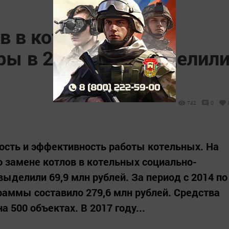
в в котельных
ры в 2017 году выделил
742
0
сть и эффективность работы котельных. На
 замене котлов в котельных социально-
выделили 69,9 млн рублей. За период с 2014 по
раммы составило 279,6 млн рублей. Средства
а 500 объектах. В 2017 году...