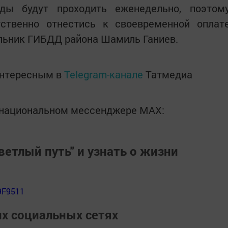
йды будут проходить еженедельно, поэтом
ственно отнестись к своевременной оплат
льник ГИБДД района Шамиль Ганиев.
интересным в
Telegram-канале
Татмедиа
в национальном мессенджере MАХ:
ветлый путь" и узнать о жизни
9F9511
их социальных сетях