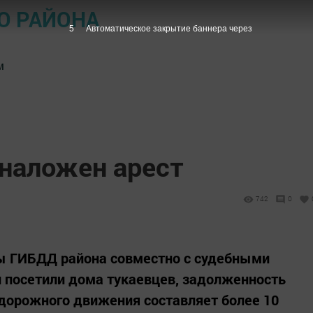
О РАЙОНА
4
Автоматическое закрытие баннера через
м
наложен арест
742
0
ы ГИБДД района совместно с судебными
 посетили дома тукаевцев, задолженность
дорожного движения составляет более 10