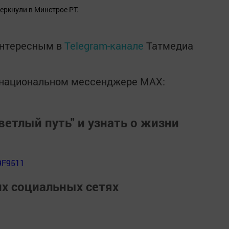
еркнули в Минстрое РТ.
интересным в
Telegram-канале
Татмедиа
в национальном мессенджере MАХ:
ветлый путь" и узнать о жизни
9F9511
их социальных сетях