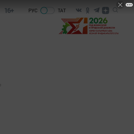
16+
РУС
ТАТ
0