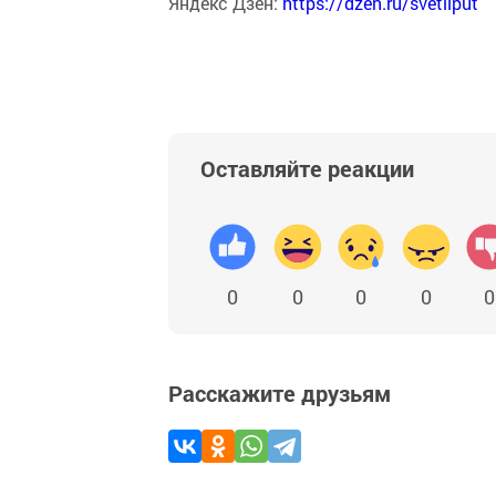
Яндекс Дзен:
https://dzen.ru/svetliput
Оставляйте реакции
0
0
0
0
0
Расскажите друзьям