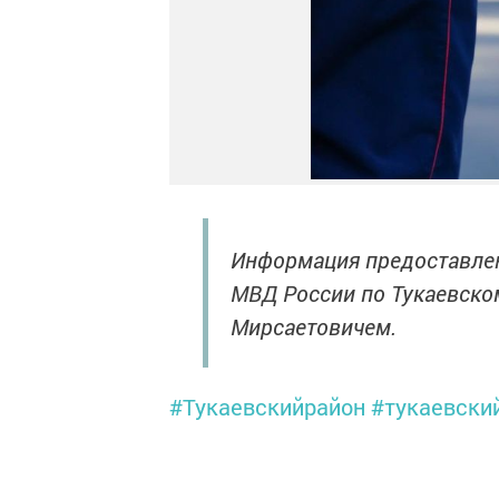
Информация предоставлен
МВД России по Тукаевск
Мирсаетовичем.
#Тукаевскийрайон
#тукаевски