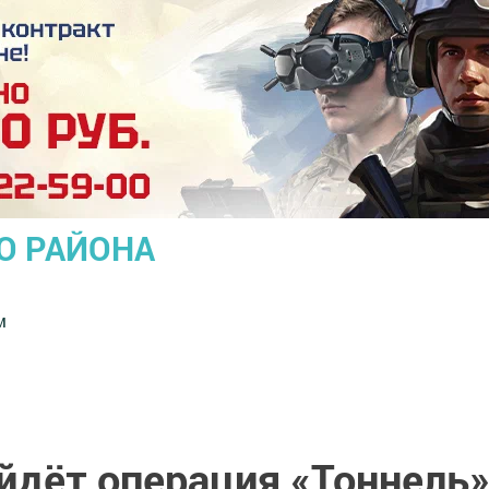
О РАЙОНА
м
йдёт операция «Тоннель