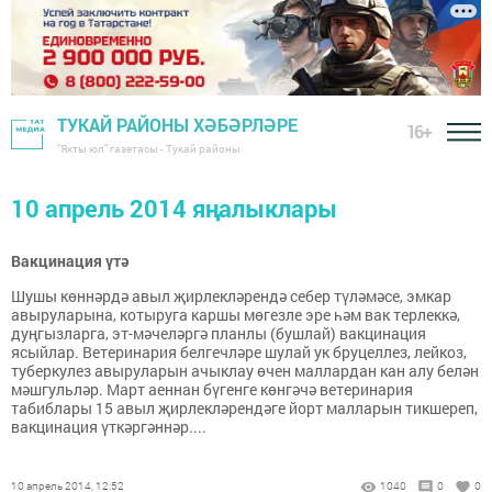
ТУКАЙ РАЙОНЫ ХӘБӘРЛӘРЕ
16+
"Якты юл" газетасы - Тукай районы
10 апрель 2014 яңалыклары
Вакцинация үтә
Шушы көннәрдә авыл җирлекләрендә себер түләмәсе, эмкар
авыруларына, котыруга каршы мөгезле эре һәм вак терлеккә,
дуңгызларга, эт-мәчеләргә планлы (бушлай) вакцинация
ясыйлар. Ветеринария белгечләре шулай ук бруцеллез, лейкоз,
туберкулез авыруларын ачыклау өчен маллардан кан алу белән
мәшгульләр. Март аеннан бүгенге көнгәчә ветеринария
табиблары 15 авыл җирлекләрендәге йорт малларын тикшереп,
вакцинация үткәргәннәр....
10 апрель 2014, 12:52
1040
0
0