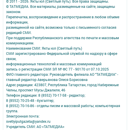
© 2011 - 2026. Якты юл (Светлый путь). Все права защищены.
© ТАТМЕДИА. Все материалы, размещенные на сайте, защищены
законом.
Перепечатка, воспроизведение и распространение в любом объеме
информации,
размещенной на сайте, возможна только с письменного согласия
редакций СМИ.
При поддержке Республиканского агентства по печати и массовым
коммуникациям.
Наименование СМИ: Якты юл (Светлый путь)
СМИ зарегистрировано Федеральной службой по надзору в сфере
связи,
информационных технологий и массовых коммуникаций
запись о регистрации СМИ ЭЛ № ФС 77 - 90170 от 07.10.2025
ФИО главного редактора: Руководитель филиала АО "ТАТМЕДИА" -
главный редактор Аверьянова Олеся Борисовна
Адрес редакции: 423807, Республика Татарстан, город Набережные
Челны, проспект Мусы Джалиля, 46
Телефон редакции: 8 (8552) 70-17-58 - редактор;
8 (8552) 70-25-48 - бухгалтер;
8 (8552) 70-16-86 - отделы писем и массовой работы; компьютерная
группа.
Электронная почта:
svetlyiputgazeta@yandex.ru
Учредитель СМИ: АО «ТАТМЕДИА»