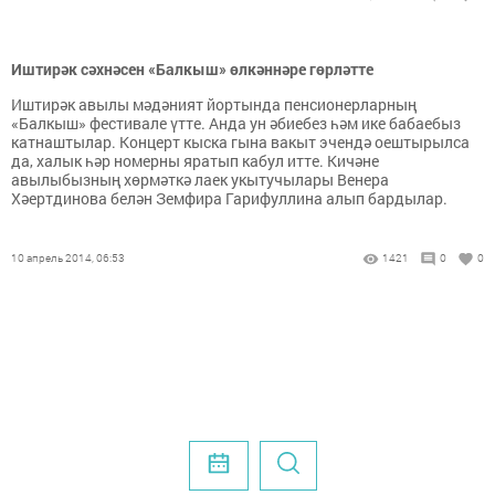
Иштирәк сәхнәсен «Балкыш» өлкәннәре гөрләтте
Иштирәк авылы мәдәният йортында пенсионерларның
«Балкыш» фестивале үтте. Анда ун әбиебез һәм ике бабаебыз
катнаштылар. Концерт кыска гына вакыт эчендә оештырылса
да, халык һәр номерны яратып кабул итте. Кичәне
авылыбызның хөрмәткә лаек укытучылары Венера
Хәертдинова белән Земфира Гарифуллина алып бардылар.
10 апрель 2014, 06:53
1421
0
0