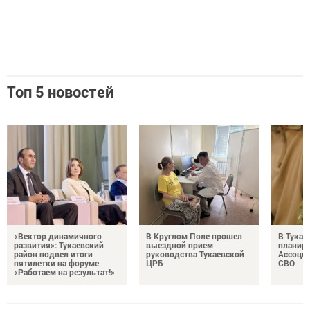
Топ 5 новостей
«Вектор динамичного
В Круглом Поле прошел
В Тукае
развития»: Тукаевский
выездной прием
планир
район подвел итоги
руководства Тукаевской
Ассоциа
пятилетки на форуме
ЦРБ
СВО
«Работаем на результат!»