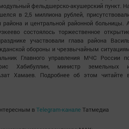
модульный фельдшерско-акушерский пункт. Н
елся в 2,5 миллиона рублей, присутствовал
 района и центральной районной больницы. 
зкеево состоялось торжественное открыти
разднике участвовали глава района Васил
ажданской обороны и чрезвычайным ситуация
альник Главного управления МЧС России п
афис Хабибуллин, министр земельных 
зат Хамаев. Подробнее об этом читайте 
интересным в
Telegram-канале
Татмедиа