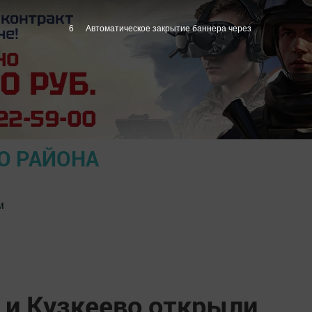
5
Автоматическое закрытие баннера через
О РАЙОНА
м
 и Кузкеево открыли