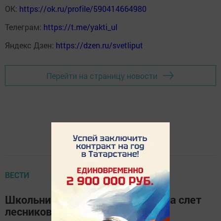
ОК:
https://ok.ru/profile/590414664980
Телеграм:
https://t.me/yakti_ul
Яндекс Дзен:
https://dzen.ru/svetliput
Перейти на страницу новости
ВЕСТИ
Школьники района отправятся на слет
лесников