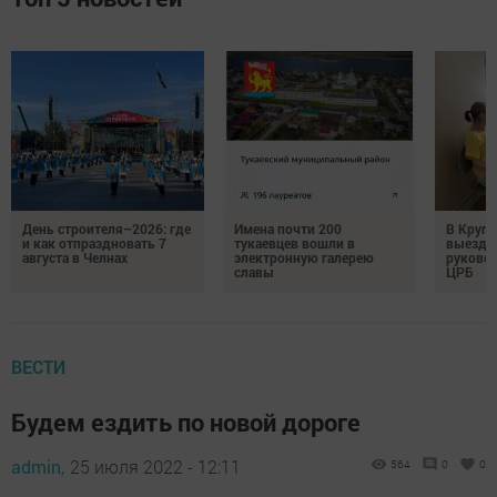
День строителя–2026: где
Имена почти 200
В Круг
и как отпраздновать 7
тукаевцев вошли в
выездн
августа в Челнах
электронную галерею
руковод
славы
ЦРБ
ВЕСТИ
Будем ездить по новой дороге
admin,
25 июля 2022 - 12:11
564
0
0