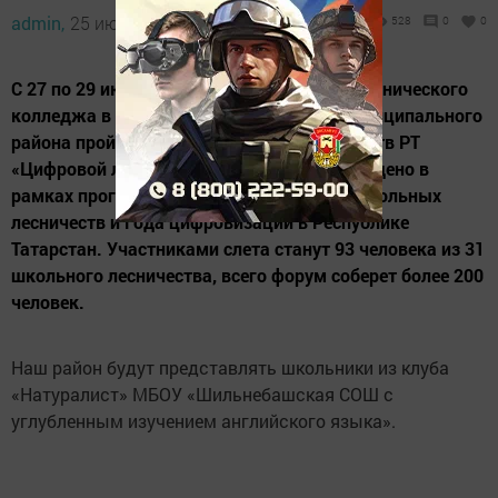
admin,
25 июля 2022 - 12:13
528
0
0
С 27 по 29 июля на базе Лубянского лесотехнического
колледжа в селе Лубяны Кукморского муниципального
района пройдет V Слет школьных лесничеств РТ
«Цифровой лес». Мероприятие будет проведено в
рамках программы развития движения школьных
лесничеств и Года цифровизации в Республике
Татарстан. Участниками слета станут 93 человека из 31
школьного лесничества, всего форум соберет более 200
человек.
Наш район будут представлять школьники из клуба
«Натуралист» МБОУ «Шильнебашская СОШ с
углубленным изучением английского языка».