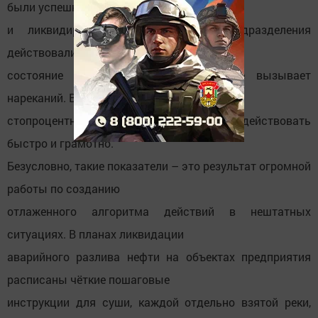
были успешно локализованы
и ликвидированы, это означает: подразделения
действовали чётко, слаженно,
состояние техники и оборудования не вызывает
нареканий. Всё это говорит о
стопроцентной готовности персонала действовать
быстро и грамотно.
Безусловно, такие показатели – это результат огромной
работы по созданию
отлаженного алгоритма действий в нештатных
ситуациях. В планах ликвидации
аварийного разлива нефти на объектах предприятия
расписаны чёткие пошаговые
инструкции для суши, каждой отдельно взятой реки,