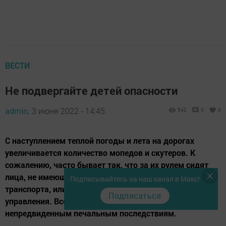
ВЕСТИ
Не подвергайте детей опасности
admin,
3 июня 2022 - 14:45
542
0
0
С наступлением теплой погоды и лета на дорогах
увеличивается количество мопедов и скутеров. К
сожалению, часто бывает так, что за их рулем сидят
лица, не имеющие права управления данным видом
Подписывайтесь на наш канал в Макс!
транспорта, или лица, не достигшие возраста для
Подписаться
управления. Все это может привести к
непредвиденным печальным последствиям.