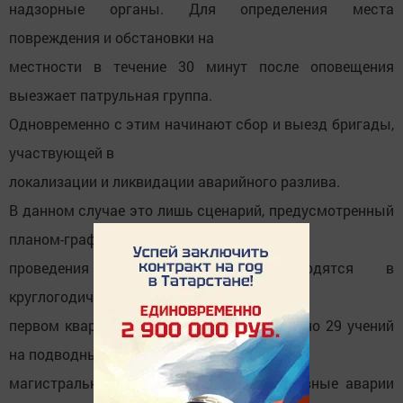
надзорные органы. Для определения места
повреждения и обстановки на
местности в течение 30 минут после оповещения
выезжает патрульная группа.
Одновременно с этим начинают сбор и выезд бригады,
участвующей в
локализации и ликвидации аварийного разлива.
В данном случае это лишь сценарий, предусмотренный
планом-графиком
проведения УТЗ, которые проводятся в
круглогодичном режиме. Например, в
первом квартале 2022 года было проведено 29 учений
на подводных переходах
магистральных трубопроводов. Все условные аварии