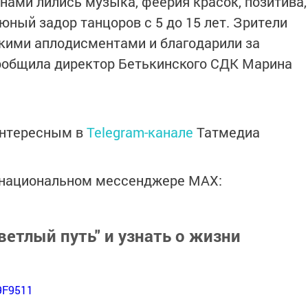
нами лились музыка, феерия красок, позитива,
юный задор танцоров с 5 до 15 лет. Зрители
кими аплодисментами и благодарили за
сообщила директор Бетькинского СДК Марина
интересным в
Telegram-канале
Татмедиа
в национальном мессенджере MАХ:
ветлый путь" и узнать о жизни
9F9511