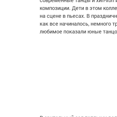
современные танцы и хип-хоп 
композиции. Дети в этом коллек
на сцене в пьесах. В праздни
как все начиналось, немного т
любимое показали юные танцор