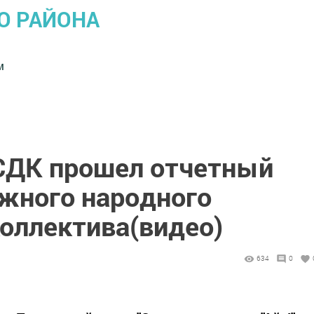
О РАЙОНА
м
СДК прошел отчетный
жного народного
коллектива(видео)
634
0