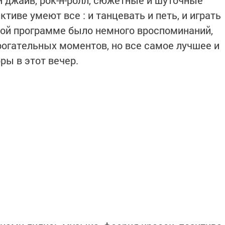
и джайв, рок-н-ролл, сюжетные и шуточные
тиве умеют все : и танцевать и петь, и играть
чной программе было немного вроспоминаний,
рогательных моментов, но все самое лучшее и
ы в этот вечер.