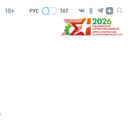
16+
РУС
ТАТ
0