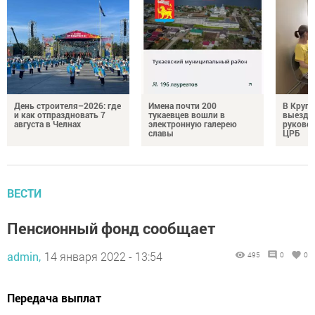
День строителя–2026: где
Имена почти 200
В Круг
и как отпраздновать 7
тукаевцев вошли в
выездн
августа в Челнах
электронную галерею
руковод
славы
ЦРБ
ВЕСТИ
Пенсионный фонд сообщает
admin,
14 января 2022 - 13:54
495
0
0
Передача выплат