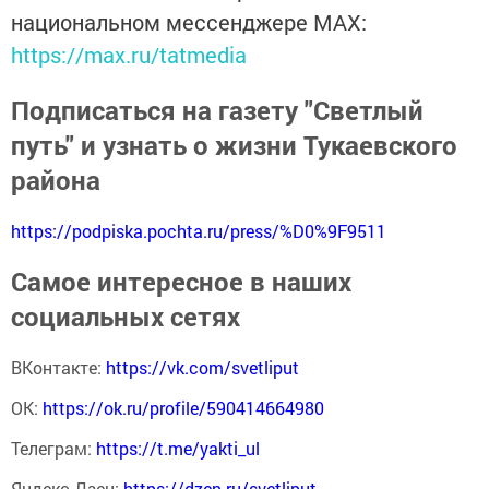
национальном мессенджере MАХ:
https://max.ru/tatmedia
Подписаться на газету "Светлый
путь" и узнать о жизни Тукаевского
района
https://podpiska.pochta.ru/press/%D0%9F9511
Самое интересное в наших
социальных сетях
ВКонтакте:
https://vk.com/svetliput
ОК:
https://ok.ru/profile/590414664980
Телеграм:
https://t.me/yakti_ul
Яндекс Дзен:
https://dzen.ru/svetliput