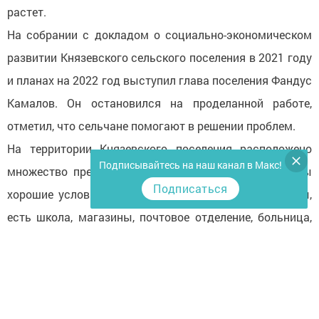
растет.
На собрании с докладом о социально-экономическом
развитии Князевского сельского поселения в 2021 году
и планах на 2022 год выступил глава поселения Фандус
Камалов. Он остановился на проделанной работе,
отметил, что сельчане помогают в решении проблем.
На территории Князевского поселения расположено
Подписывайтесь на наш канал в Макс!
множество предприятий, организаций, здесь созданы
Подписаться
хорошие условия для жизни. Работают детские сады,
есть школа, магазины, почтовое отделение, больница,
аптеки, парикмахерские. На территории сельского
поселения функционируют 52 сельхозформирований и
социальных объектов различных форм собственности.
Проблем в обеспечении населения работой нет, в