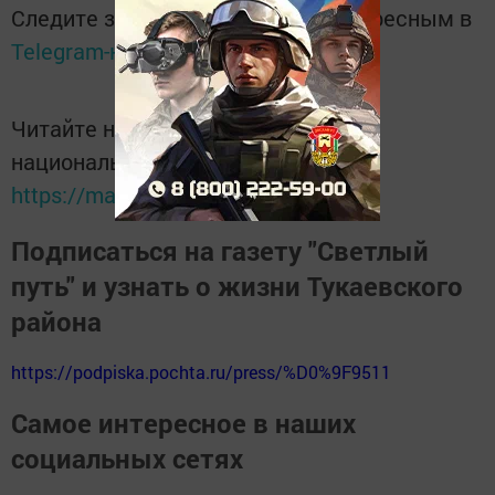
Следите за самым важным и интересным в
Telegram-канале
Татмедиа
Читайте новости Татарстана в
национальном мессенджере MАХ:
https://max.ru/tatmedia
Подписаться на газету "Светлый
путь" и узнать о жизни Тукаевского
района
https://podpiska.pochta.ru/press/%D0%9F9511
Самое интересное в наших
социальных сетях