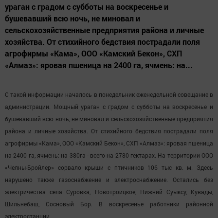
ураган с градом с субботы на воскресенье и
бушевавший всю ночь, не миновал и
сельскохозяйственные предприятия района и личные
хозяйства. От стихийного бедствия пострадали поля
агрофирмы «Кама», ООО «Камский Бекон», СХП
«Алмаз»: яровая пшеница на 2400 га, ячмень: на...
С такой информации началось в понедельник еженедельной совещание в
администрации. Мощный ураган с градом с субботы на воскресенье и
бушевавший всю ночь, не миновал и сельскохозяйственные предприятия
района и личные хозяйства. От стихийного бедствия пострадали поля
агрофирмы «Кама», ООО «Камский Бекон», СХП «Алмаз»: яровая пшеница
на 2400 га, ячмень: на 380га - всего на 2780 гектарах. На территории ООО
«Челны-Бройлер» сорвало крыши с птичников 106 тыс кв. м. Здесь
нарушено также газоснабжение и электроснабжение. Остались без
электричества села Суровка, Новотроицкое, Нижний Суыксу, Кувады,
Шильнебаш, Сосновый Бор.
В воскресенье работники районной
электростанции