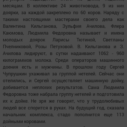
месяцам. В коллективе 24 животновода, 9 из них
доярки, за каждой закреплено по 60 коров. Наряду с
такими настоящими мастерами своего дела как
Валентина Кильганова, Зульфия Ачилова, Флера
Каюмова, Людмила Федоровна называет и имена
молодых доярок Ларисы Тютиной, Светланы
Пчелниковой, Розы Петуховой. В. Кильганова и З.
Ачилова лидируют, в сутки надаивают 1062 - 960
килограммов молока. Среди операторов машинного
доения есть и мужчины. В прошлом году Сергей
Чупрушкин ухаживал за группой нетелей. Сейчас они
отелились, и Сергей осуществляет машинную дойку,
добивается неплохих результатов. Сама Людмила
Федоровна тоже набрала группу нетелей и подготовила
их к дойке. Не зря же говорят, что у трудолюбивых
людей все спорится в руках. На будущий год, сказала
начальник комплекса, стадо пополнится еще 113
дойными коровами.