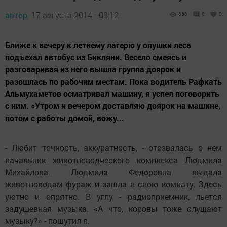
автор,
17 августа 2014 - 08:12
666
0
0
Ближе к вечеру к летнему лагерю у опушки леса
подъехал автобус из Бикляни. Весело смеясь и
разговаривая из него вышла группа доярок и
разошлась по рабочим местам. Пока водитель Рафкать
Альмухаметов осматривал машину, я успел поговорить
с ним. «Утром и вечером доставляю доярок на машине,
потом с работы домой, вожу...
- Любит точность, аккуратность, - отозвалась о нем
начальник животноводческого комплекса Людмила
Михайлова. Людмила Федоровна выдала
животноводам фураж и зашла в свою комнату. Здесь
уютно и опрятно. В углу - радиоприемник, льется
задушевная музыка. «А что, коровы тоже слушают
музыку?» - пошутил я.