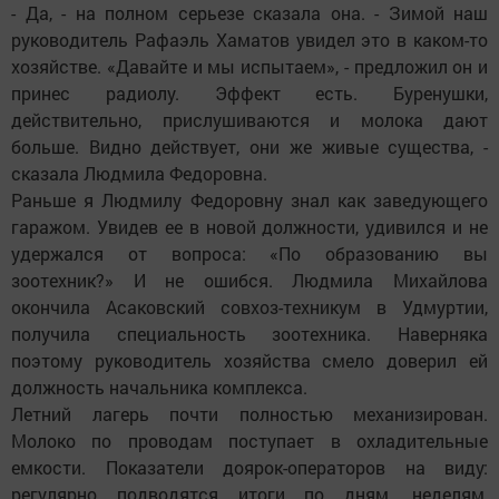
- Да, - на полном серьезе сказала она. - Зимой наш
руководитель Рафаэль Хаматов увидел это в каком-то
хозяйстве. «Давайте и мы испытаем», - предложил он и
принес радиолу. Эффект есть. Буренушки,
действительно, прислушиваются и молока дают
больше. Видно действует, они же живые существа, -
сказала Людмила Федоровна.
Раньше я Людмилу Федоровну знал как заведующего
гаражом. Увидев ее в новой должности, удивился и не
удержался от вопроса: «По образованию вы
зоотехник?» И не ошибся. Людмила Михайлова
окончила Асаковский совхоз-техникум в Удмуртии,
получила специальность зоотехника. Наверняка
поэтому руководитель хозяйства смело доверил ей
должность начальника комплекса.
Летний лагерь почти полностью механизирован.
Молоко по проводам поступает в охладительные
емкости. Показатели доярок-операторов на виду:
регулярно подводятся итоги по дням, неделям,