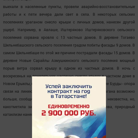
выехали в населенные пункты, провели аварийно-восстановительные
работы и к пяти вечера дали свет в села. В некоторых сельских
поселениях ураганом снесло крыши с личных домов, нанесен другой
ущерб. Например, в Авлаше, Иштеряково Иштеряковского сельского
поселения сорвана кровля с 13 частных домов. В деревне Тогаево
Шильнебашского сельского поселения градом побиты фасады 9 домов. В
самом Шильнебаше по этой же причине пострадали фасады 15 домов. В
деревне Новые Сарайлы Азмушкинского сельского посления мощный
порыв ветра сорвал крышу в одном из частных домов. В ночь с
воскресенья на понедельник частично снесло крышу в частном доме в
Новом Ерыклы, в деревне Евлево упал молниеотвод, в селе Бурды - опора
связи на линию электропередачи. Пострадавших от урагана возможно
больше, сообщили на совещании. Сумма ущерба пока неизвестна, но,
какотметила заместитель главы района Люция Ахметова, природный
катаклизм нанес району значительный ущерб.