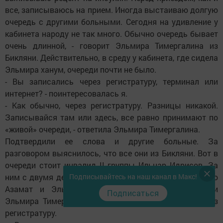
все, записываюсь на прием. Иногда выстаиваю долгую
очередь с другими больными. Сегодня на удивление у
кабинета народу не так много. Обычно очередь бывает
очень длинной, - говорит Эльмира Тимергалина из
Бикляни. Действительно, в среду у кабинета, где сидела
Эльмира ханум, очереди почти не было.
- Вы записались через регистратуру, терминал или
интернет? - поинтересовалась я.
- Как обычно, через регистратуру. Разницы никакой.
Записывайся там или здесь, все равно принимают по
«живой» очереди, - ответила Эльмира Тимергалина.
Подтвердили ее слова и другие больные. За
разговором выяснилось, что все они из Бикляни. Вот в
очереди стоит инвалид II группы Ильнар Идрисов. За
ним с двумя детьми проходят медицинскую комиссию
Подписывайтесь на наш канал в Макс!
Азамат и Эльвира Шарафиевы. Они тоже, как и
Подписаться
Эльмира Тимергалина, записывались на прием через
регистратуру.