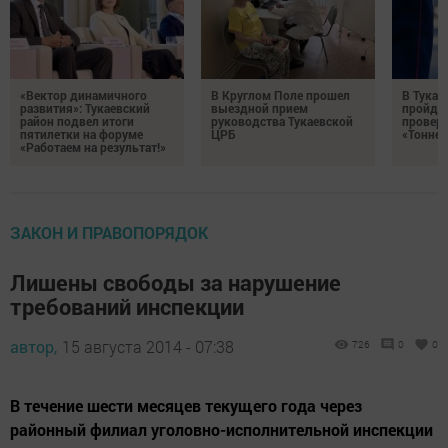
«Вектор динамичного
В Круглом Поле прошел
В Тукае
развития»: Тукаевский
выездной прием
пройдет
район подвел итоги
руководства Тукаевской
проверк
пятилетки на форуме
ЦРБ
«Тоннел
«Работаем на результат!»
ЗАКОН И ПРАВОПОРЯДОК
Лишены свободы за нарушение
требований инспекции
автор,
15 августа 2014 - 07:38
726
0
0
В течение шести месяцев текущего года через
районный филиал уголовно-исполнительной инспекции