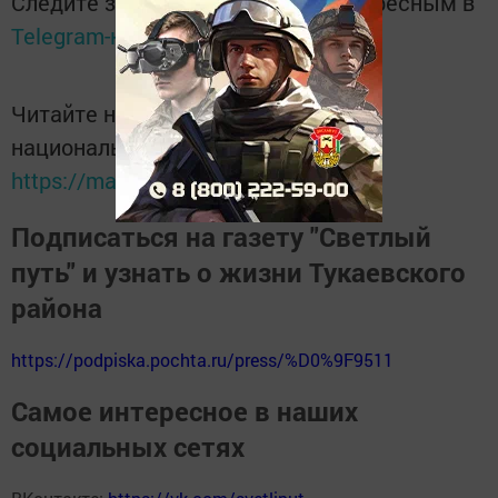
Следите за самым важным и интересным в
Telegram-канале
Татмедиа
Читайте новости Татарстана в
национальном мессенджере MАХ:
https://max.ru/tatmedia
Подписаться на газету "Светлый
путь" и узнать о жизни Тукаевского
района
https://podpiska.pochta.ru/press/%D0%9F9511
Самое интересное в наших
социальных сетях