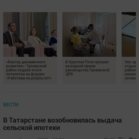
«Вектор динамичного
В Круглом Поле прошел
Экс-ад
развития»: Тукаевский
выездной прием
отдыха 
район подвел итоги
руководства Тукаевской
районе 
пятилетки на форуме
ЦРБ
начальс
«Работаем на результат!»
сотню т
ВЕСТИ
В Татарстане возобновилась выдача
сельской ипотеки