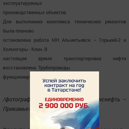
эксплуатируемых
производственных объектов.
Для выполнения комплекса технических ремонтов
была планово
остановлена работа МН Альметьевск – Горький-2 и
Холмогоры - Клин. В
настоящее время транспортировка нефти
восстановлена. Трубопроводы
функционируют в штатном режиме.
/фотография пресдатвлена АО «Транснефть –
Прикамье»