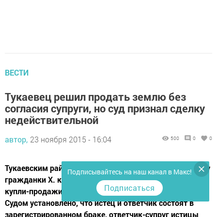
ВЕСТИ
Тукаевец решил продать землю без
согласия супруги, но суд признал сделку
недействительной
автор,
23 ноября 2015 - 16:04
500
0
0
Тукаевским районным судом рассмотрено дело по иску
Подписывайтесь на наш канал в Макс!
гражданки Х. к своему супругу о признании сделки
Подписаться
купли-продажи земельного участка недействительной.
Судом установлено, что истец и ответчик состоят в
зарегистрированном браке, ответчик-супруг истицы