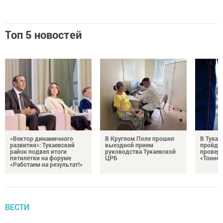
Топ 5 новостей
«Вектор динамичного
В Круглом Поле прошел
В Тукае
развития»: Тукаевский
выездной прием
пройдет
район подвел итоги
руководства Тукаевской
проверк
пятилетки на форуме
ЦРБ
«Тоннел
«Работаем на результат!»
ВЕСТИ