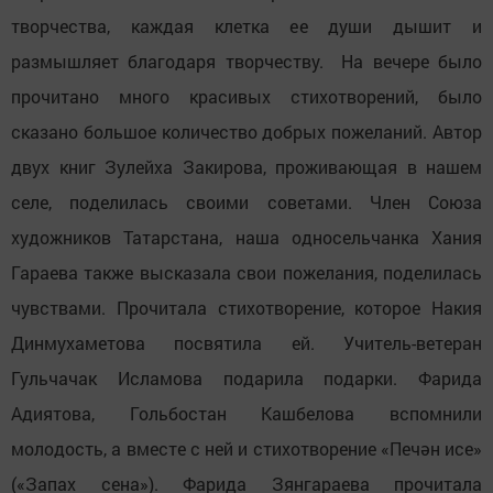
творчества, каждая клетка ее души дышит и
размышляет благодаря творчеству. На вечере было
прочитано много красивых стихотворений, было
сказано большое количество добрых пожеланий. Автор
двух книг Зулейха Закирова, проживающая в нашем
селе, поделилась своими советами. Член Союза
художников Татарстана, наша односельчанка Хания
Гараева также высказала свои пожелания, поделилась
чувствами. Прочитала стихотворение, которое Накия
Динмухаметова посвятила ей. Учитель-ветеран
Гульчачак Исламова подарила подарки. Фарида
Адиятова, Гольбостан Кашбелова вспомнили
молодость, а вместе с ней и стихотворение «Печән исе»
(«Запах сена»). Фарида Зянгараева прочитала