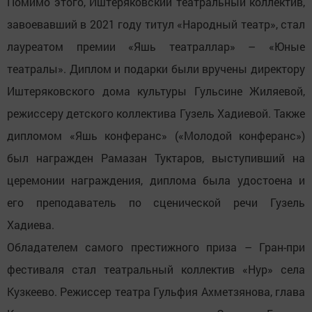
Помимо этого, Иштеряковский театральный коллектив,
завоевавший в 2021 году титул «Народный театр», стал
лауреатом премии «Яшь театраллар» – «Юные
театралы». Диплом и подарки были вручены директору
Иштеряковского дома культуры Гульсине Жиляевой,
режиссеру детского коллектива Гузель Хадиевой. Также
дипломом «Яшь конферанс» («Молодой конферанс»)
был награжден Рамазан Туктаров, выступивший на
церемонии награждения, диплома была удостоена и
его преподаватель по сценической речи Гузель
Хадиева.
Обладателем самого престижного приза – Гран-при
фестиваля стал театральный коллектив «Нур» села
Кузкеево. Режиссер театра Гульфия Ахметзянова, глава