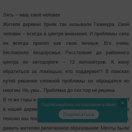
Зять – наш, свой человек
Жители деревни Урняк так называли Газинура. Свой
человек – всегда в центре внимания. И проблемы села
он всегда принял как свои личные. Его очень
беспокоило бездорожье. Расстояние до районного
центра по автодороге – 12 километров. К кому
обратиться за помощью, кто поддержит? В поисках
путей решения сложной проблемы он обращался ко
многим. Но, увы… Проблема до сих пор не решена.
В те же годы в селах начали активно строить мечети. И
Подписывайтесь на наш канал в Макс!
в нашей деревне появилась мечеть. После выхода на
Подписаться
пенсию мы планировали вернуться в мой родной край,
давать жителям религиозное образование. Мечты были