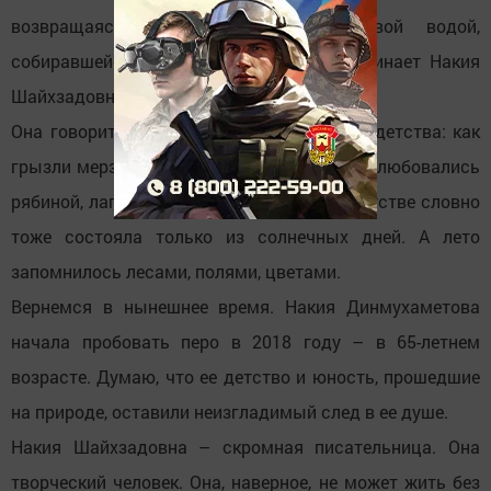
возвращаясь, утоляли жажду дождевой водой,
собиравшейся в колее дороги»… – вспоминает Накия
Шайхзадовна свое детство и молодость.
Она говорит, что тоскует и по зиме из ее детства: как
грызли мерзлые яблоки, катались с горок, любовались
рябиной, лапами сосен в снегу. Весна в детстве словно
тоже состояла только из солнечных дней. А лето
запомнилось лесами, полями, цветами.
Вернемся в нынешнее время. Накия Динмухаметова
начала пробовать перо в 2018 году – в 65-летнем
возрасте. Думаю, что ее детство и юность, прошедшие
на природе, оставили неизгладимый след в ее душе.
Накия Шайхзадовна – скромная писательница. Она
творческий человек. Она, наверное, не может жить без