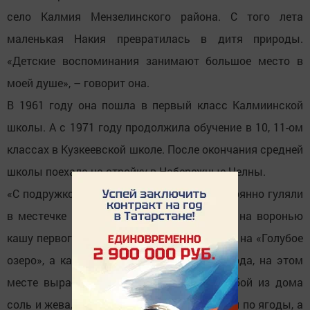
село Калмия Мензелинского района. С того лета
маленькая Накия превратилась в дитя природы.
«Детские воспоминания занимают большое место в
моей душе», – говорит она.
В 1961 году она пошла в первый класс Калмиинской
школы. А с 1971 году продолжила обучение в 10, 11-ом
классах в Кузкеевской школе. После окончания средней
школы поехала на стройку в Набережные Челны.
«С подружкой-соседкой Ильгизой мы постоянно гуляли
в местечке под названием Кукча. Ходили на воронью
кашу первого мая, тайком бегали купаться на «Голубое
озеро», а как только в нем пересыхала вода, на этом
месте вырастал щавель. Мы брали с собой из дома
соль и жевали с ней листья щавеля, ходили по ягоды, а