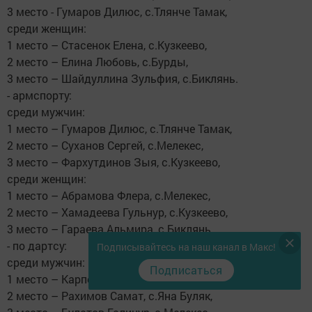
3 место - Гумаров Дилюс, с.Тлянче Тамак,
среди женщин:
1 место – Стасенок Елена, с.Кузкеево,
2 место – Елина Любовь, с.Бурды,
3 место – Шайдуллина Зульфия, с.Биклянь.
- армспорту:
среди мужчин:
1 место – Гумаров Дилюс, с.Тлянче Тамак,
2 место – Суханов Сергей, с.Мелекес,
3 место – Фархутдинов Зыя, с.Кузкеево,
среди женщин:
1 место – Абрамова Флера, с.Мелекес,
2 место – Хамадеева Гульнур, с.Кузкеево,
3 место – Гараева Альмира, с.Биклянь,
- по дартсу:
Подписывайтесь на наш канал в Макс!
среди мужчин:
Подписаться
1 место – Карпов Владимир, с.Кузкеево,
2 место – Рахимов Самат, с.Яна Буляк,