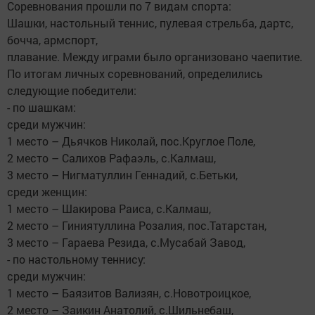
Соревнования прошли по 7 видам спорта:
Шашки, настольный теннис, пулевая стрельба, дартс,
бочча, армспорт,
плавание. Между играми было организовано чаепитие.
По итогам личных соревнований, определились
следующие победители:
- по шашкам:
среди мужчин:
1 место – Дьячков Николай, пос.Круглое Поле,
2 место – Салихов Рафаэль, с.Калмаш,
3 место – Нигматуллин Геннадий, с.Бетьки,
среди женщин:
1 место – Шакирова Раиса, с.Калмаш,
2 место – Гиниятуллина Розалия, пос.Татарстан,
3 место – Гараева Резида, с.Мусабай Завод,
- по настольному теннису:
среди мужчин:
1 место – Баязитов Вализян, с.Новотроицкое,
2 место – Заикин Анатолий, с.Шильнебаш,