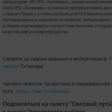
лабораторий - ИЛ НПС «Калейкино», химико-аналитическ
(ХАЛ) НПС «Азнакаево» и линейной производственно-дис
станции «Пермь», а также центральной ХАЛ Альметьевск
Запланированные мероприятия позволят лабораториям
условиях подтверждать соответствие высоким стандар
качества нефти и нефтепродуктов.
Следите за самым важным и интересным в
T
канале
Татмедиа
Читайте новости Татарстана в национальном
MАХ:
https://max.ru/tatmedia
Подписаться на газету "Светлый путь"
о жизни Тукаевского района