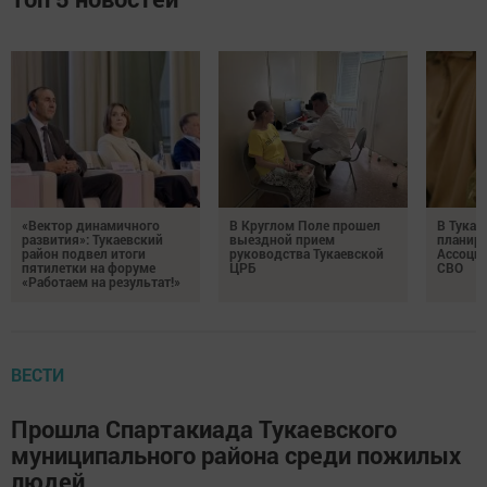
«Вектор динамичного
В Круглом Поле прошел
В Тукае
развития»: Тукаевский
выездной прием
планир
район подвел итоги
руководства Тукаевской
Ассоциа
пятилетки на форуме
ЦРБ
СВО
«Работаем на результат!»
ВЕСТИ
Прошла Спартакиада Тукаевского
муниципального района среди пожилых
людей