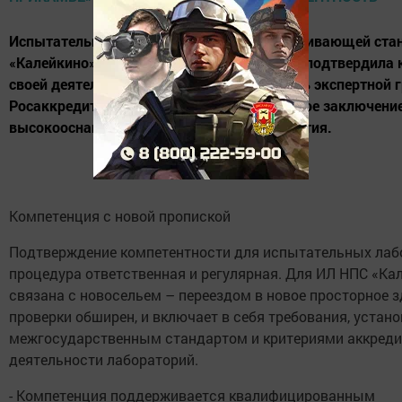
Испытательная лаборатория нефтеперекачивающей ста
«Калейкино» АО «Транснефть – Прикамье» подтвердила 
своей деятельности. Проверка проводилась экспертной 
Росаккредитации, выдавшей положительное заключение
высокооснащенной лаборатории предприятия.
Компетенция с новой пропиской
Подтверждение компетентности для испытательных лабо
процедура ответственная и регулярная. Для ИЛ НПС «Ка
связана с новосельем – переездом в новое просторное з
проверки обширен, и включает в себя требования, устан
межгосударственным стандартом и критериями аккреди
деятельности лабораторий.
- Компетенция поддерживается квалифицированным