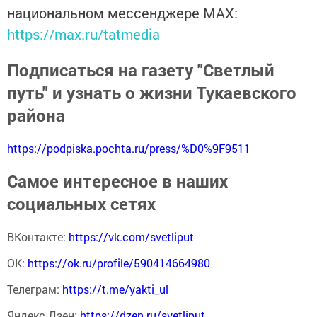
национальном мессенджере MАХ:
https://max.ru/tatmedia
Подписаться на газету "Светлый
путь" и узнать о жизни Тукаевского
района
https://podpiska.pochta.ru/press/%D0%9F9511
Самое интересное в наших
социальных сетях
ВКонтакте:
https://vk.com/svetliput
ОК:
https://ok.ru/profile/590414664980
Телеграм:
https://t.me/yakti_ul
Яндекс Дзен:
https://dzen.ru/svetliput