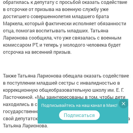
обратилась к депутату с просьбой оказать содействие
в отсрочке от призыва на военную службу уже
достигшего совершеннолетия младшего брата
Маркела, который фактически исполняет обязанности
отца, помогая воспитывать младших. Татьяна
Ларионова сообщила, что уже связалась с военным
комиссаром РТ, и теперь у молодого человека будет
отсрочка на весенний призыв.
Также Татьяна Ларионова обещала оказать содействие
в поступлении младшей сестры с инвалидностью в
коррекционную общеобразовательную школу им. Е. Г.
Ласточкиной. «Мы заинтересованы в том, чтобы дети
находились в семье, под опекой старшей сестры, а не в
Подписывайтесь на наш канал в Макс!
государственном учреждении, поэтому я беру вас под
Подписаться
свой депутатский патронаж, будем на связи», – сказала
Татьяна Ларионова.