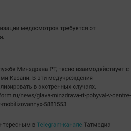
низации медосмотров требуется от
я.
службе Минздрава РТ, тесно взаимодействует с
цами Казани. В эти медучреждения
лизировать в экстренных случаях.
form.ru/news/glava-minzdrava-rt-pobyval-v-centre-
r-mobilizovannyx-5881553
интересным в
Telegram-канале
Татмедиа