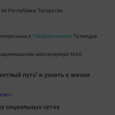
 по Республике Татарстан
интересным в
Telegram-канале
Татмедиа
в национальном мессенджере MАХ:
ветлый путь" и узнать о жизни
9F9511
их социальных сетях