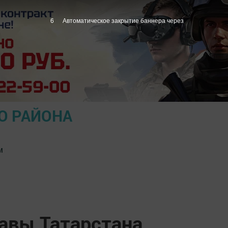
5
Автоматическое закрытие баннера через
О РАЙОНА
м
авы Татарстана