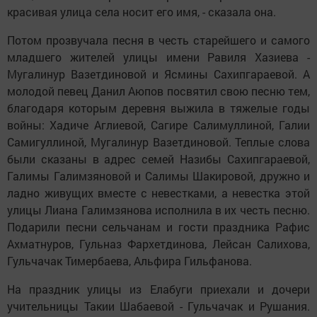
красивая улица села носит его имя, - сказала она.
Потом прозвучала песня в честь старейшего и самого
младшего жителей улицы имени Равиля Хазиева -
Мугалинур Вазетдиновой и Ясмины Сахипгараевой. А
молодой певец Данил Аюпов посвятил свою песню тем,
благодаря которым деревня выжила в тяжелые годы
войны: Хадиче Аглиевой, Сагире Салимуллиной, Галии
Самигуллиной, Мугалинур Вазетдиновой. Теплые слова
были сказаны в адрес семей Назибы Сахипгараевой,
Галимы Галимзяновой и Салимы Шакировой, дружно и
ладно живущих вместе с невестками, а невестка этой
улицы Лиана Галимзянова исполнила в их честь песню.
Подарили песни сельчанам и гости праздника Рафис
Ахматнуров, Гульназ Фархетдинова, Лейсан Салихова,
Гульчачак Тимербаева, Альфира Гильфанова.
На праздник улицы из Елабуги приехали и дочери
учительницы Такии Шабаевой - Гульчачак и Рушания.