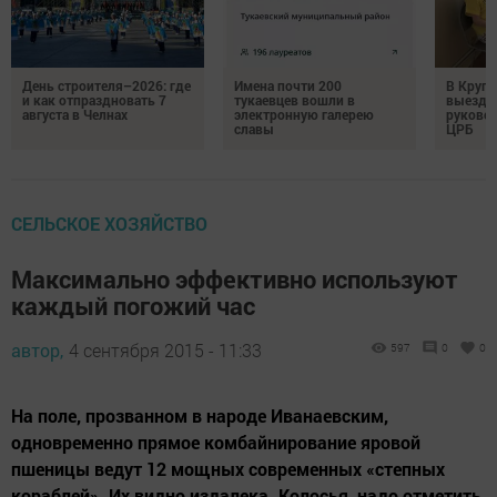
День строителя–2026: где
Имена почти 200
В Круг
и как отпраздновать 7
тукаевцев вошли в
выездн
августа в Челнах
электронную галерею
руковод
славы
ЦРБ
СЕЛЬСКОЕ ХОЗЯЙСТВО
Максимально эффективно используют
каждый погожий час
автор,
4 сентября 2015 - 11:33
597
0
0
На поле, прозванном в народе Иванаевским,
одновременно прямое комбайнирование яровой
пшеницы ведут 12 мощных современных «степных
кораблей». Их видно издалека. Колосья, надо отметить,