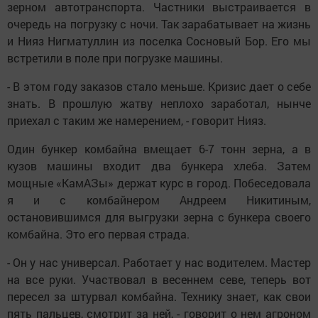
зерном автотранспорта. Частники выстраивается в
очередь на погрузку с ночи. Так зарабатывает на жизнь
и Нияз Нигматуллин из поселка Сосновый Бор. Его мы
встретили в поле при погрузке машины.
- В этом году заказов стало меньше. Кризис дает о себе
знать. В прошлую жатву неплохо заработал, нынче
приехал с таким же намерением, - говорит Нияз.
Один бункер комбайна вмещает 6-7 тонн зерна, а в
кузов машины входит два бункера хлеба. Затем
мощные «КамАЗы» держат курс в город. Побеседовала
я и с комбайнером Андреем Никитиным,
остановившимся для выгрузки зерна с бункера своего
комбайна. Это его первая страда.
- Он у нас универсал. Работает у нас водителем. Мастер
на все руки. Участвовал в весеннем севе, теперь вот
пересел за штурвал комбайна. Технику знает, как свои
пять пальцев, смотрит за ней, - говорит о нем агроном