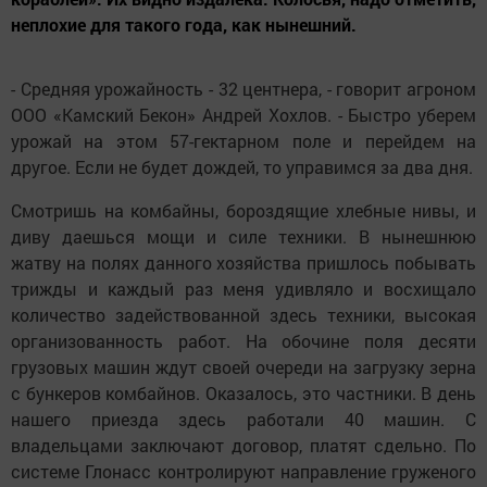
неплохие для такого года, как нынешний.
- Средняя урожайность - 32 центнера, - говорит агроном
ООО «Камский Бекон» Андрей Хохлов. - Быстро уберем
урожай на этом 57-гектарном поле и перейдем на
другое. Если не будет дождей, то управимся за два дня.
Смотришь на комбайны, бороздящие хлебные нивы, и
диву даешься мощи и силе техники. В нынешнюю
жатву на полях данного хозяйства пришлось побывать
трижды и каждый раз меня удивляло и восхищало
количество задействованной здесь техники, высокая
организованность работ. На обочине поля десяти
грузовых машин ждут своей очереди на загрузку зерна
с бункеров комбайнов. Оказалось, это частники. В день
нашего приезда здесь работали 40 машин. С
владельцами заключают договор, платят сдельно. По
системе Глонасс контролируют направление груженого