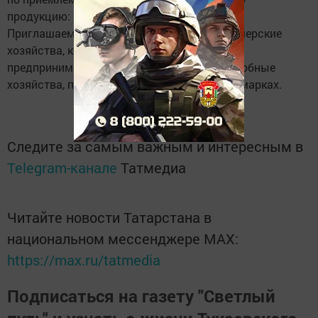
продукцию: мясо, молоко, овощи.
Приглашаем агрофирмы, крестьянско-фермерские
хозяйства, кооператоров, индивидуальных
предпринимателей, граждан, ведущих подсобные
хозяйства, принять активное участие на ярмарках.
Следите за самым важным и интересным в
Telegram-канале
Татмедиа
Читайте новости Татарстана в
национальном мессенджере MАХ:
https://max.ru/tatmedia
Подписаться на газету "Светлый