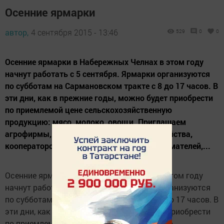
Осенние ярмарки
автор,
4 сентября 2015 - 13:46
529
0
0
Осенние ярмарки в Набережных Челнах в этом году
начнут работать с 5 сентября. Ярмарки организуются
по субботам на Сармановском тракте с 8 до 17 часов. В
эти дни, как в прежние годы, можно будет приобрести
по приемлемой цене сельскохозяйственную
продукцию: мясо, молоко, овощи. Приглашаем
агрофирмы, крестьянско-фермерские хозяйства,
кооператоров, индивидуальных предпринимателей,...
Осенние ярмарки в Набережных Челнах в этом году
начнут работать с 5 сентября. Ярмарки организуются
по субботам на Сармановском тракте с 8 до 17 часов. В
эти дни, как в прежние годы, можно будет приобрести
по приемлемой цене сельскохозяйственную