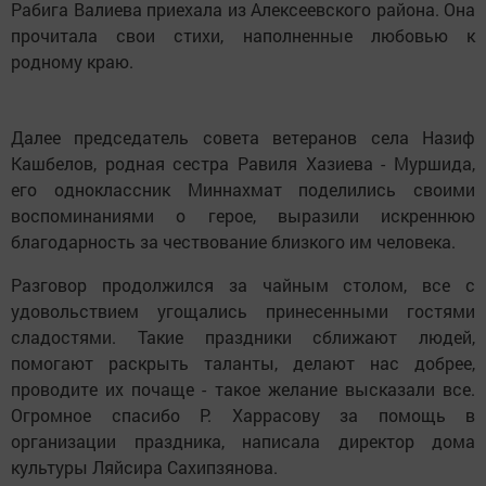
Рабига Валиева приехала из Алексеевского района. Она
прочитала свои стихи, наполненные любовью к
родному краю.
Далее председатель совета ветеранов села Назиф
Кашбелов, родная сестра Равиля Хазиева - Муршида,
его одноклассник Миннахмат поделились своими
воспоминаниями о герое, выразили искреннюю
благодарность за чествование близкого им человека.
Разговор продолжился за чайным столом, все с
удовольствием угощались принесенными гостями
сладостями. Такие праздники сближают людей,
помогают раскрыть таланты, делают нас добрее,
проводите их почаще - такое желание высказали все.
Огромное спасибо Р. Харрасову за помощь в
организации праздника, написала директор дома
культуры Ляйсира Сахипзянова.