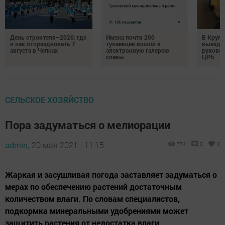
День строителя–2026: где
Имена почти 200
В Круг
и как отпраздновать 7
тукаевцев вошли в
выездн
августа в Челнах
электронную галерею
руковод
славы
ЦРБ
СЕЛЬСКОЕ ХОЗЯЙСТВО
Пора задуматься о мелиорации
admin,
20 мая 2021 - 11:15
774
0
0
Жаркая и засушливая погода заставляет задуматься о
мерах по обеспечению растений достаточным
количеством влаги. По словам специалистов,
подкормка минеральными удобрениями может
защитить растения от недостатка влаги.