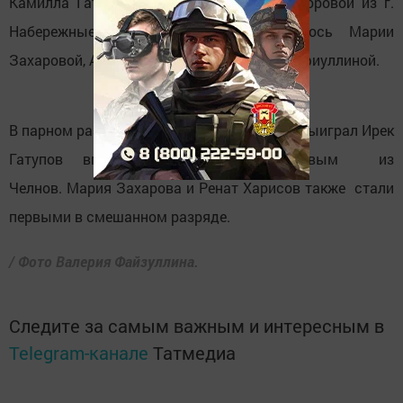
Камилла Гатупова вместе с Ксенией Сидоровой из г.
Набережные Челны. 3 место досталось Марии
Захаровой, Альмире Нуриевой и Сабине Сафиуллиной.
В парном разряде у мужчин второе место выиграл Ирек
Гатупов вместе с Ренатом Харисовым из
Челнов. Мария Захарова и Ренат Харисов также стали
первыми в смешанном разряде.
/ Фото Валерия Файзуллина.
Следите за самым важным и интересным в
Telegram-канале
Татмедиа