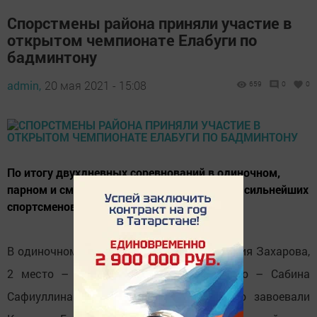
Спорстмены района приняли участие в
открытом чемпионате Елабуги по
бадминтону
admin,
20 мая 2021 - 15:08
659
0
0
По итогу двухдневных соревнований в одиночном,
парном и смешанных разрядах определили сильнейших
спортсменов.
В одиночном разряде 1 место заняла Мария Захарова,
2 место – Камилла Гатупова и 3 место – Сабина
Сафиуллина. В парном разряде 2 место завоевали