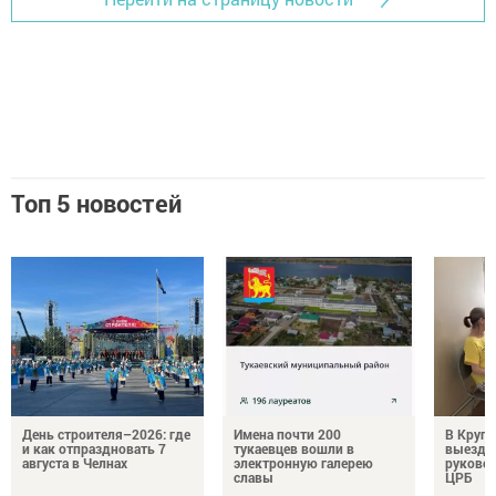
Топ 5 новостей
День строителя–2026: где
Имена почти 200
В Круг
и как отпраздновать 7
тукаевцев вошли в
выездн
августа в Челнах
электронную галерею
руковод
славы
ЦРБ