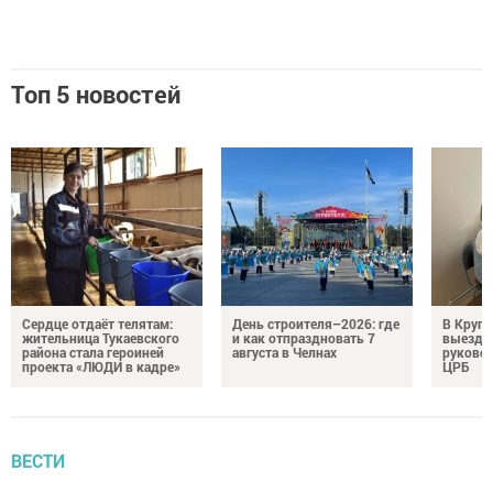
Топ 5 новостей
Сердце отдаёт телятам:
День строителя–2026: где
В Круг
жительница Тукаевского
и как отпраздновать 7
выездн
района стала героиней
августа в Челнах
руковод
проекта «ЛЮДИ в кадре»
ЦРБ
ВЕСТИ