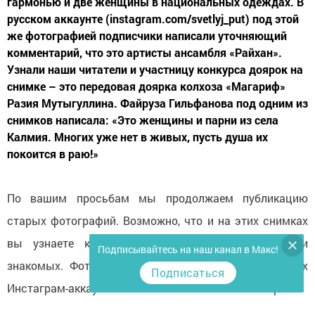
гармонью и две женщины в национальных одеждах. В
русском аккаунте (instagram.com/svetlyj_put) под этой
же фотографией подписчики написали уточняющий
комментарий, что это артисты ансамбля «Райхан».
Узнали наши читатели и участницу конкурса доярок на
снимке – это передовая доярка колхоза «Магариф»
Разия Мутыгуллина. Файруза Гильфанова под одним из
снимков написала: «Это женщины и парни из села
Калмия. Многих уже нет в живых, пусть душа их
покоится в раю!»
По вашим просьбам мы продолжаем публикацию
старых фотографий. Возможно, что и на этих снимках
вы узнаете кого-то из своих родственников или
Подписывайтесь на наш канал в Макс!
знакомых. Фотографии будут размещены и в наших
Подписаться
Инстаграм-аккаунтах. Оставляйте свои комментарии!