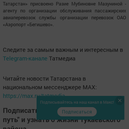
Татарстан» присвоено Разие Мубиновне Мазуниной -
агенту по организации обслуживания пассажирских
авиаперевозок службы организации перевозок ОАО
«Аэропорт «Бегишево».
Следите за самым важным и интересным в
Telegram-канале
Татмедиа
Читайте новости Татарстана в
национальном мессенджере MАХ:
https://max.ru/tatmedia
Подписывайтесь на наш канал в Макс!
Подписаться на газету "Светлый
Подписаться
путь" и узнать о жизни Тукаевского
района