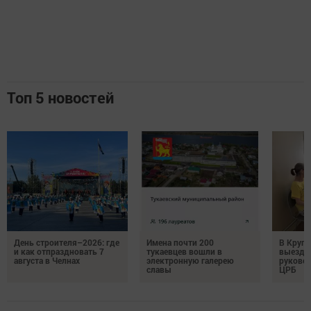
Топ 5 новостей
День строителя–2026: где
Имена почти 200
В Круг
и как отпраздновать 7
тукаевцев вошли в
выездн
августа в Челнах
электронную галерею
руковод
славы
ЦРБ