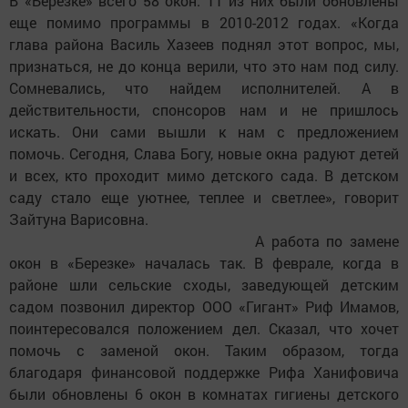
В «Березке» всего 58 окон. 11 из них были обновлены
еще помимо программы в 2010-2012 годах. «Когда
глава района Василь Хазеев поднял этот вопрос, мы,
признаться, не до конца верили, что это нам под силу.
Сомневались, что найдем исполнителей. А в
действительности, спонсоров нам и не пришлось
искать. Они сами вышли к нам с предложением
помочь. Сегодня, Слава Богу, новые окна радуют детей
и всех, кто проходит мимо детского сада. В детском
саду стало еще уютнее, теплее и светлее», говорит
Зайтуна Варисовна.
А работа по замене
окон в «Березке» началась так. В феврале, когда в
районе шли сельские сходы, заведующей детским
садом позвонил директор ООО «Гигант» Риф Имамов,
поинтересовался положением дел. Сказал, что хочет
помочь с заменой окон. Таким образом, тогда
благодаря финансовой поддержке Рифа Ханифовича
были обновлены 6 окон в комнатах гигиены детского