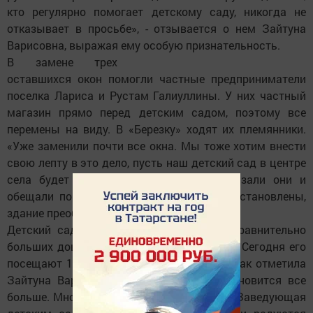
кто регулярно помогает детскому саду, никогда не
отказывает в просьбе», - отзывается о нем Зайтуна
Варисовна, выражая ему особую признательность.
В замене трех
оставшихся окон помогли частные предприниматели
поселка Лариса и Рустам Галиуллины. У них частный
магазин прямо перед детским садом, поэтому все
перемены на виду. В «Березку» ходят их племянники.
«Уже заменили почти все окна. Мы тоже хотим внести
свою лепту в это дело, пусть наш детский сад в центре
села будет красивым и уютным», - сказали они и
обещали помочь. На днях и эти 3 окна установлены,
здание преобразилось и снаружи и изнутри.
Детский сад поселка Новый - одно из сравнительно
больших дошкольных учреждений района. Сегодня его
посещают 111 детей в четырех группах. Как отметила
Зайтуна Варисовна, детей в поселке становится все
больше. Много приезжих молодых семей. Заведующая