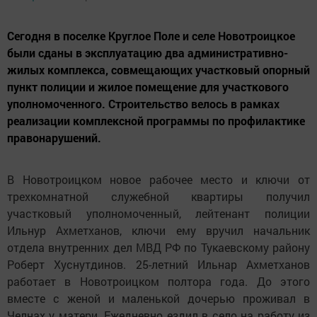
Сегодня в поселке Круглое Поле и селе Новотроицкое
были сданы в эксплуатацию два административно-
жилых комплекса, совмещающих участковый опорный
пункт полиции и жилое помещение для участкового
уполномоченного. Строительство велось в рамках
реализации комплексной программы по профилактике
правонарушений.
В Новотроицком новое рабочее место и ключи от
трехкомнатной служебной квартиры получил
участковый уполномоченный, лейтенант полиции
Ильнур Ахметханов, ключи ему вручил начальник
отдела внутренних дел МВД РФ по Тукаевскому району
Роберт Хуснутдинов. 25-летний Ильнар Ахметханов
работает в Новотроицком полтора года. До этого
вместе с женой и маленькой дочерью проживал в
Челнах у матери. Ежедневно ездил в село на работу из