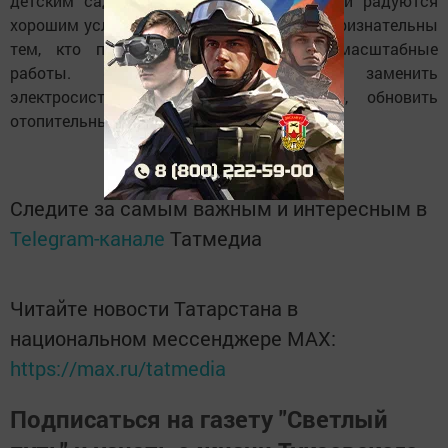
детским садом отмечает, что и родители радуются
хорошим условиям для их детей и очень признательны
тем, кто помогает выполнить такие масштабные
работы. «Теперь нам предстоит заменить
электросистему в помещении, кровлю, обновить
отопительные радиаторы», -говорит она.
Следите за самым важным и интересным в
Telegram-канале
Татмедиа
Читайте новости Татарстана в
национальном мессенджере MАХ:
https://max.ru/tatmedia
Подписаться на газету "Светлый