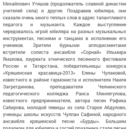
Михайлович Утяшов (продолжатель славной династии
учителей села) и другие. Поздравив юбиляра, они
сказали очень много теплых слов в адрес талантливого
педагога и музыканта. Каждое выступление
чередовалось игрой юбиляра на разных музыкальных
инструментах, песнями и танцами в исполнении его
учеников. Зрители бурными аплодисментами
встретили солиста ансамбля «Сорнай» Ильмира
Ямалова, лауреата этнического песенного фестиваля
России и Татарстана, победительницы конкурса
«Кряшенская красавица-2013» Елены Чулаковой,
известного в районе гармониста и исполнителя Наиля
Загретдинова, преподавателя Челнинского
педагогического колледжа Раиса Минлегулова,
известного предпринимателя, автора песен Рафика
Сабирова, молодой певицы из села Старое Абдулово,
ученицы школы искусств Чулпан Сафиной, народного
ансамбля кряшенской песни «Бурды». Большим
подарком для юбиляра и гостей праздника стали песни