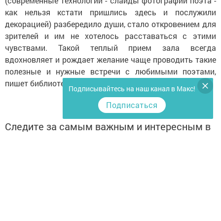
(современные технологии - слайды фотографий поэта -
как нельзя кстати пришлись здесь и послужили
декорацией) разбередило души, стало откровением для
зрителей и им не хотелось расставаться с этими
чувствами. Такой теплый прием зала всегда
вдохновляет и рождает желание чаще проводить такие
полезные и нужные встречи с любимыми поэтами,
пишет библиотекарь Нурзиля Бариева.
Подписывайтесь на наш канал в Макс!
Подписаться
Следите за самым важным и интересным в
Telegram-канале
Татмедиа
Читайте новости Татарстана в
национальном мессенджере MАХ:
https://max.ru/tatmedia