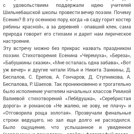
с удовольствием поддержали идею учителей
Шильнебашской школы провести вечер поэзии. Почему
Есенин? В эту осеннюю пору, когда «в саду горит костер
рябины красной», а за деревней - опавший клен, сама
природа говорит его стихами и дарит нам лирическое
настроение.
Эту встречу можно без прикрас назвать праздником
поэзии. Стихотворения Есенина «Черемуха», «Береза»,
«Бабушкины сказки», «Мне осталась одна забава», «Вот
уж вечер» и другие читали Илья и Никита Заикины, Д.
Беспалов, С. Ерепов, А. Гончаров, Д. Ступникова, А.
Беспалова, Р. Шаехов. Так проникновенно и трогательно
было исполнение учителем начальных классов Риммой
Валиевой стихотворений «Лебёдушка», «Серебристая
дорога» и романсов «Не жалею, не зову, не плачу» и
«Отговорила роща золотая». Прозвучали финальные
строки ведущего, но зал еще долго не расходился.
Было ощущение, что услышанное и увиденное