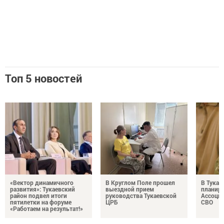
Топ 5 новостей
«Вектор динамичного
В Круглом Поле прошел
В Тукае
развития»: Тукаевский
выездной прием
планир
район подвел итоги
руководства Тукаевской
Ассоциа
пятилетки на форуме
ЦРБ
СВО
«Работаем на результат!»