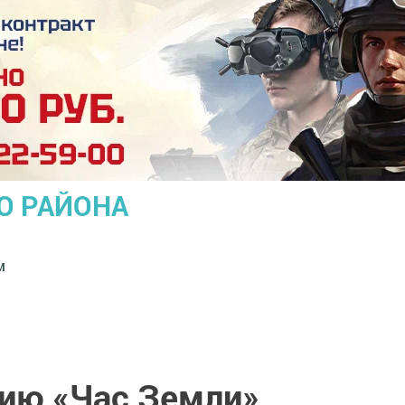
О РАЙОНА
м
ию «Час Земли»