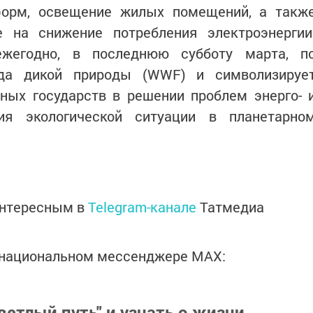
форм, освещение жилых помещений, а такж
 на снижение потребления электроэнергии
ежегодно, в последнюю субботу марта, п
нда дикой природы (WWF) и символизируе
ных государств в решении проблем энерго- 
ния экологической ситуации в планетарно
интересным в
Telegram-канале
Татмедиа
в национальном мессенджере MАХ:
ветлый путь" и узнать о жизни