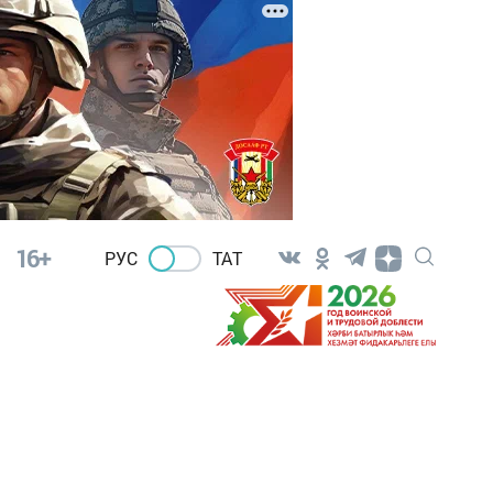
16+
РУС
ТАТ