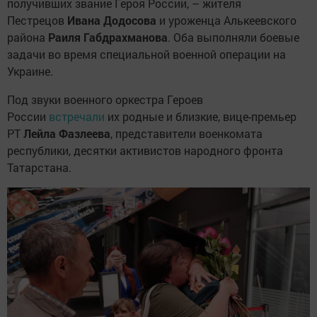
получивших звание Героя России, – жителя
Пестрецов
Ивана
Додосова
и уроженца Алькеевского
района
Раиля
Габдрахманова
. Оба выполняли боевые
задачи во время специальной военной операции на
Украине.
Под звуки военного оркестра Героев
России
встречали
их родные и близкие, вице-премьер
РТ
Лейла
Фазлеева
, представители военкомата
республики, десятки активистов народного фронта
Татарстана.