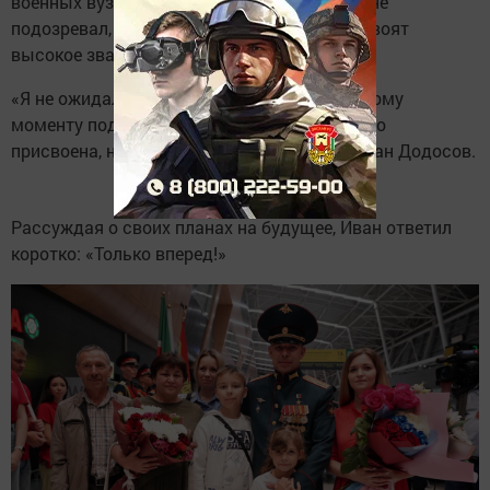
военных вузов страны, молодой человек и не
подозревал, что спустя много лет ему присвоят
высокое звание Героя России.
«Я не ожидал, что получу эту награду. К такому
моменту подготовиться нельзя. Неожиданно
присвоена, но заслуженно», – рассказал Иван Додосов.
Рассуждая о своих планах на будущее, Иван ответил
коротко: «Только вперед!»