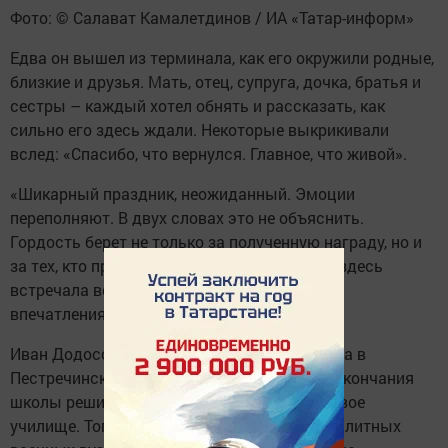
Фото: © Салават Камалетдинов / ИА «Татар-информ»
Едва он вышел из терминала, как его окружили родные,
близкие и друзья. Мать, отец, супруга, дочка, братья и
сестры – каждый хотел обнять и рассказать, как
сильно его здесь ждали. Некоторые выкрикивали
вслед: «Спасибо, что вернулся. Главное, что живой».
«Шикарный праздник, неожиданный. Эмоции
переполняют. В двух словах это не объяснить.
Гордость берет не только за полученную награду, но и
за тех, кто пришел меня поддержать. Меня здесь
встречала вся семья», – делился своими
впечатлениями Герой России.
Иван Додосов родился 7 сентября 1989 года в
Пестречинском районе Татарстана. После окончания
школы решил поступить в Казанское танковое
училище. Тогда, став курсантом одного из элитных