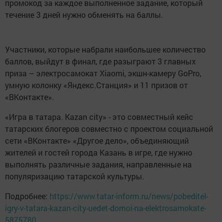
промокод за каждое выполненное задание, который
течение 3 дней нужно обменять на баллы.
Участники, которые набрали наибольшее количество
баллов, выйдут в финал, где разыграют 3 главных
приза – электросамокат Xiaomi, экшн-камеру GoPro,
умную колонку «Яндекс.Станция» и 11 призов от
«ВКонтакте».
«Игра в татара. Kazan city» - это cовместный кейс
татарских блогеров совместно с проектом социальной
сети «ВКонтакте» «Другое дело», объединяющий
жителей и гостей города Казань в игре, где нужно
выполнять различные задания, направленные на
популяризацию татарской культуры.
Подробнее:
https://www.tatar-inform.ru/news/pobeditel-
igry-v-tatara-kazan-city-uedet-domoi-na-elektrosamokate-
5875780