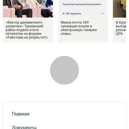
«Вектор динамичного
Имена почти 200
В Круг
развития»: Тукаевский
тукаевцев вошли в
выездн
район подвел итоги
электронную галерею
руковод
пятилетки на форуме
славы
ЦРБ
«Работаем на результат!»
Главная
Документы