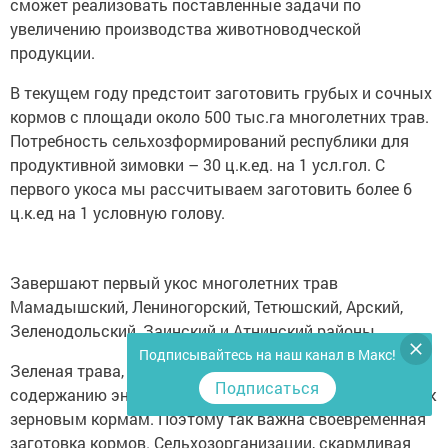
сможет реализовать поставленные задачи по
увеличению производства животноводческой
продукции.
В текущем году предстоит заготовить грубых и сочных
кормов с площади около 500 тыс.га многолетних трав.
Потребность сельхозформирований республики для
продуктивной зимовки – 30 ц.к.ед. на 1 усл.гол. С
первого укоса мы рассчитываем заготовить более 6
ц.к.ед на 1 условную голову.
Завершают первый укос многолетних трав
Мамадышский, Лениногорский, Тетюшский, Арский,
Зеленодольский, Заинский и Атнинский районы.
Подписывайтесь на наш канал в Макс!
Зеленая трава, убранная в оптимальные сроки, по
Подписаться
содержанию энергии в сухом веществе приближается к
зерновым кормам. Поэтому так важна своевременная
заготовка кормов. Сельхозорганизации, скармливая