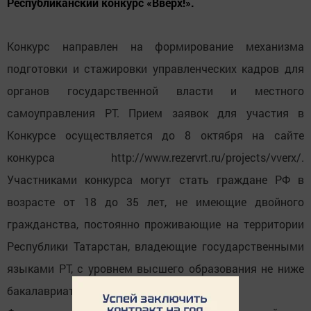
Республиканский конкурс «Вверх!».
Конкурс направлен на формирование механизма
подготовки и стажировки управленческих кадров для
органов государственной власти и местного
самоуправления РТ. Прием заявок для участия в
Конкурсе осуществляется до 8 октября на сайте
конкурса http://www.rezervrt.ru/projects/vverx/.
Участниками конкурса могут стать граждане РФ в
возрасте от 18 до 35 лет, не имеющие двойного
гражданства, постоянно проживающие на территории
Республики Татарстан, владеющие государственными
языками РТ, с уровнем высшего образования не ниже
бакалавриата, специалитета.