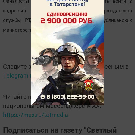
Финалисты конкурса получат возможность войти в
кадровый резерв государственной гражданской
службы РТ, пройти стажировку в республиканских
министерствах и ведомствах.
Следите за самым важным и интересным в
Telegram-канале
Татмедиа
Читайте новости Татарстана в
национальном мессенджере MАХ:
https://max.ru/tatmedia
Подписаться на газету "Светлый