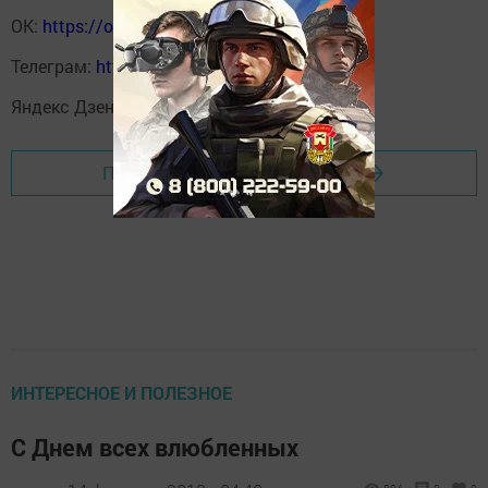
ОК:
https://ok.ru/profile/590414664980
Телеграм:
https://t.me/yakti_ul
Яндекс Дзен:
https://dzen.ru/svetliput
Перейти на страницу новости
ИНТЕРЕСНОЕ И ПОЛЕЗНОЕ
С Днем всех влюбленных