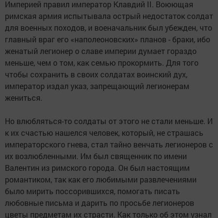
Империей правил император Клавдий II. Воюющая
римская армия испытывала острый недостаток солдат
для военных походов, и военачальник был убежден, что
главный враг его «наполеоновских» планов - браки, ибо
женатый легионер о славе империи думает гораздо
меньше, чем о том, как семью прокормить. Для того
чтобы сохранить в своих солдатах воинский дух,
император издал указ, запрещающий легионерам
жениться.
Но влюбляться-то солдаты от этого не стали меньше. И
к их счастью нашелся человек, который, не страшась
императорского гнева, стал тайно венчать легионеров с
их возлюбленными. Им был священник по имени
Валентин из римского города. Он был настоящим
романтиком, так как его любимыми развлечениями
было мирить поссорившихся, помогать писать
любовные письма и дарить по просьбе легионеров
цветы предметам их страсти. Как только об этом узнал