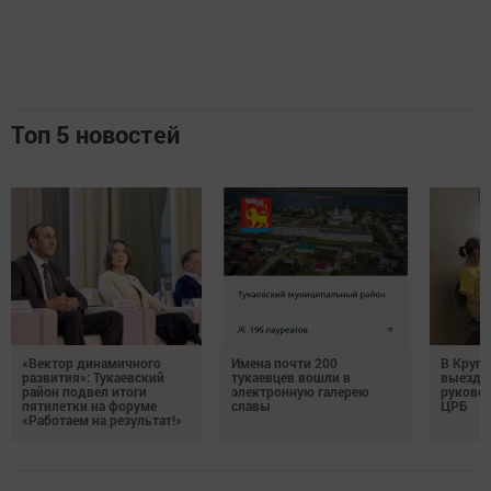
Топ 5 новостей
«Вектор динамичного
Имена почти 200
В Круг
развития»: Тукаевский
тукаевцев вошли в
выездн
район подвел итоги
электронную галерею
руковод
пятилетки на форуме
славы
ЦРБ
«Работаем на результат!»