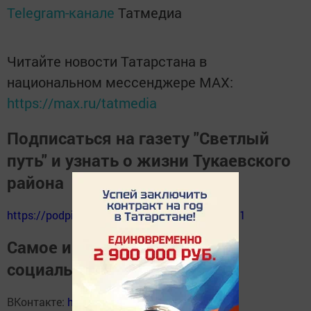
Telegram-канале
Татмедиа
Читайте новости Татарстана в
национальном мессенджере MАХ:
https://max.ru/tatmedia
Подписаться на газету "Светлый
путь" и узнать о жизни Тукаевского
района
https://podpiska.pochta.ru/press/%D0%9F9511
Самое интересное в наших
социальных сетях
ВКонтакте:
https://vk.com/svetliput