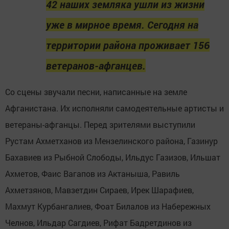
42 наших земляка ушли из жизни
уже в мирное время. Сегодня на
территории района проживает 156
ветеранов-афганцев.
Со сцены звучали песни, написанные на земле
Афганистана. Их исполняли самодеятельные артисты и
ветераны-афганцы. Перед зрителями выступили
Рустам Ахметханов из Мензелинского района, Газинур
Бахавиев из Рыбной Слободы, Ильдус Газизов, Ильшат
Ахметов, Фаис Вагапов из Актаныша, Равиль
Ахметзянов, Мавзетдин Сираев, Ирек Шарафиев,
Махмут Курбангалиев, Фоат Билалов из Набережных
Челнов, Ильдар Сагдиев, Рифат Бадретдинов из