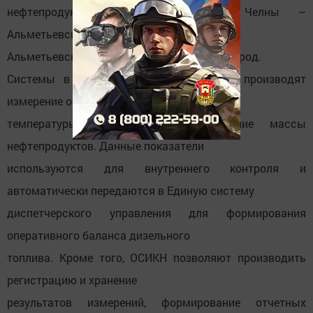
нефтепродуктопроводам Набережные Челны –
Альметьевск, Субханкулово –
Альметьевск, Альметьевск – Нижний Новгород.
Системы в режиме реального времени производят
измерение объема,
температуры, плотности и вычисление массы
нефтепродуктов. Данные показатели
используются для внутреннего контроля и
автоматически передаются в Единую систему
диспетчерского управления для формирования
оперативного баланса дизельного
топлива. Кроме того, ОСИКН позволяют производить
регистрацию и хранение
результатов измерений, формирование отчетных