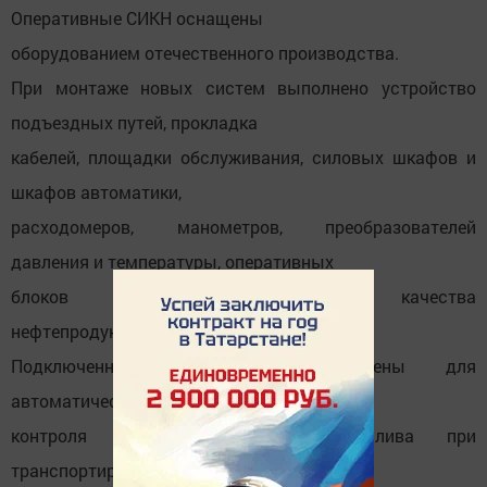
Оперативные СИКН оснащены
оборудованием отечественного производства.
При монтаже новых систем выполнено устройство
подъездных путей, прокладка
кабелей, площадки обслуживания, силовых шкафов и
шкафов автоматики,
расходомеров, манометров, преобразователей
давления и температуры, оперативных
блоков измерения показателей качества
нефтепродуктов.
Подключенные ОСИКН предназначены для
автоматического оперативного
контроля баланса дизельного топлива при
транспортировке по магистральным