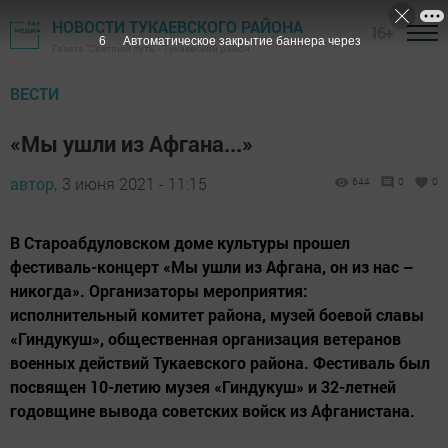
НОВОСТИ ТУКАЕВСКОГО РАЙОНА
16+
5
Автоматическое закрытие баннера через
Газета "Светлый путь" - Тукаевский район
ВЕСТИ
«Мы ушли из Афгана...»
автор,
3 июня 2021 - 11:15
644
0
0
В Староабдуловском доме культуры прошел
фестиваль-концерт «Мы ушли из Афгана, он из нас –
никогда». Организаторы мероприятия:
исполнительный комитет района, музей боевой славы
«Гиндукуш», общественная организация ветеранов
военных действий Тукаевского района. Фестиваль был
посвящен 10-летию музея «Гиндукуш» и 32-летней
годовщине вывода советских войск из Афганистана.