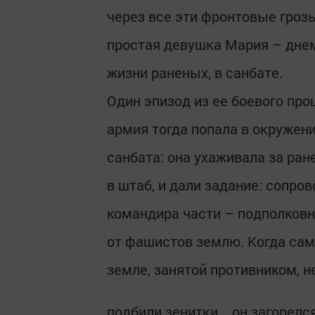
через все эти фронтовые гроз
простая девушка Мария – днем
жизни раненых, в санбате.
Один эпизод из ее боевого про
армия тогда попала в окружени
санбата: она ухаживала за ран
в штаб, и дали задание: сопро
командира части – подполковн
от фашистов землю. Когда само
земле, занятой противником, н
подбили зенитки... он загорелс