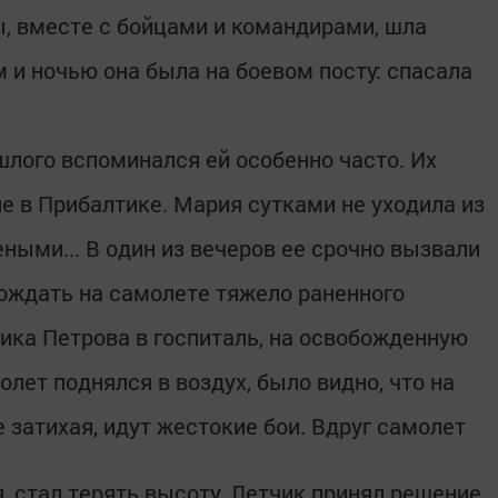
ы, вместе с бойцами и командирами, шла
 и ночью она была на боевом посту: спасала
шлого вспоминался ей особенно часто. Их
е в Прибалтике. Мария сутками не уходила из
еными... В один из вечеров ее срочно вызвали
вождать на самолете тяжело раненного
ика Петрова в госпиталь, на освобожденную
лет поднялся в воздух, было видно, что на
е затихая, идут жестокие бои. Вдруг самолет
я, стал терять высоту. Летчик принял решение