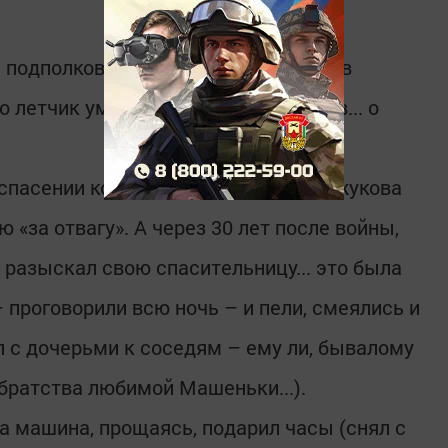
и подполковника Петрова отправили в
о летчик умер от полученных ожогов... о
 спасении командира, медсестра Бажукова
 «за отвагу». А через 30 лет после войны,
 разыскал свою спасительницу... это была
– проговорили всю ночь – и пели, смеялись и
л с дочерьми к соседям – ему ли, бывалому
братства любимой Машеньки...).
а машина, прощаясь, подарил часы (снял с