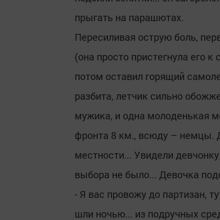
прыгать на парашютах.
Пересиливая острую боль, пе
(она просто пристегнула его к 
потом оставил горящий самолет 
разбита, летчик сильно обожже
мужика, и одна молоденькая ме
фронта 8 км., всюду – немцы.
местности... Увидели девчонку 
выбора не было... Девочка по
- Я вас провожу до партизан, ту
шли ночью... из подручных сре