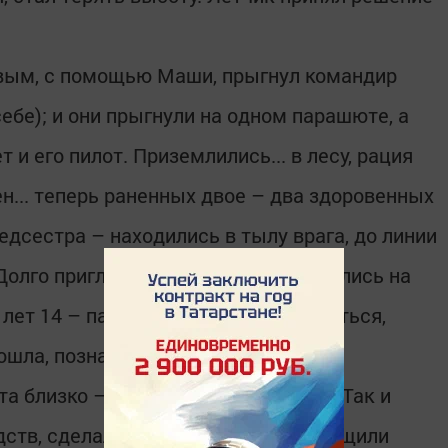
рвым, с помощью Маши, прыгнул командир
себе); и они прыгнули на одном парашюте, а
и его пилот. Приземлились... в лесу, рация
н... теперь раненных двое – два здоровенных
дсестра – находились в тылу врага, до линии
 Долго приглядывались, ориентировались на
лет 14 – пасет коз... решили довериться,
дошла, познакомились – Шура.
та близко – только ночью пойдем.... Так и
дств, сделали волокуши... так и дотащили