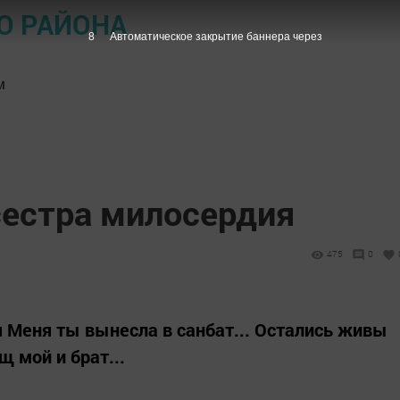
О РАЙОНА
7
Автоматическое закрытие баннера через
м
естра милосердия
475
0
я Меня ты вынесла в санбат... Остались живы
 мой и брат...