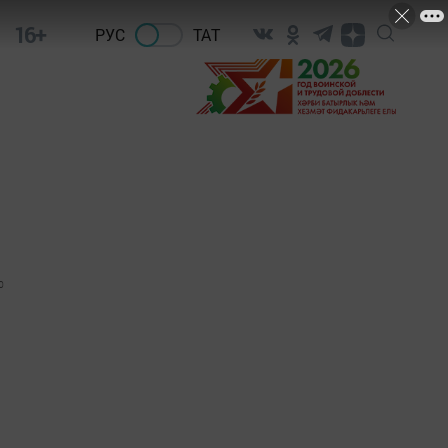
16+
РУС
ТАТ
0