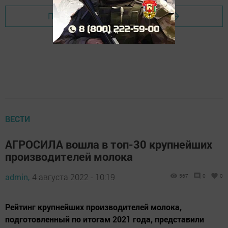
Перейти на страницу новости
ВЕСТИ
АГРОСИЛА вошла в топ-30 крупнейших
производителей молока
admin,
4 августа 2022 - 10:19
567
0
0
Рейтинг крупнейших производителей молока,
подготовленный по итогам 2021 года, представили