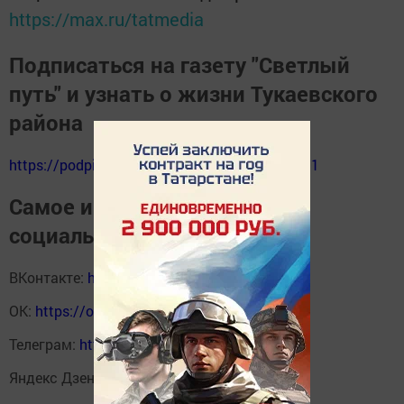
https://max.ru/tatmedia
Подписаться на газету "Светлый
путь" и узнать о жизни Тукаевского
района
https://podpiska.pochta.ru/press/%D0%9F9511
Самое интересное в наших
социальных сетях
ВКонтакте:
https://vk.com/svetliput
ОК:
https://ok.ru/profile/590414664980
Телеграм:
https://t.me/yakti_ul
Яндекс Дзен:
https://dzen.ru/svetliput