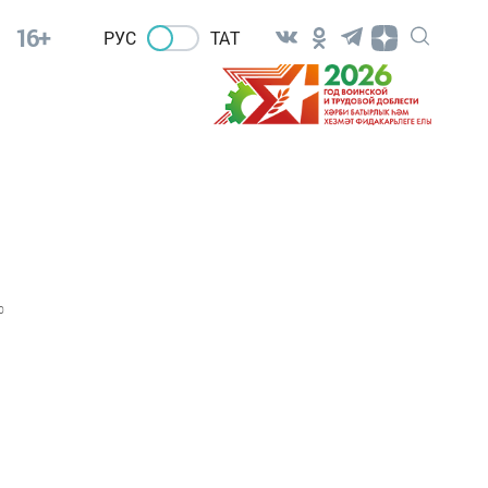
16+
РУС
ТАТ
0