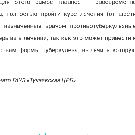
 Для этого самое главное – своевременн
а, полностью пройти курс лечения (от шест
ь назначенные врачом противотуберкулезны
ерыва в лечении, так как это может привести 
рствам формы туберкулеза, вылечить котору
атр ГАУЗ «Тукаевская ЦРБ».