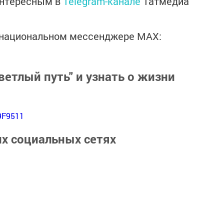
интересным в
Telegram-канале
Татмедиа
в национальном мессенджере MАХ:
ветлый путь" и узнать о жизни
9F9511
их социальных сетях