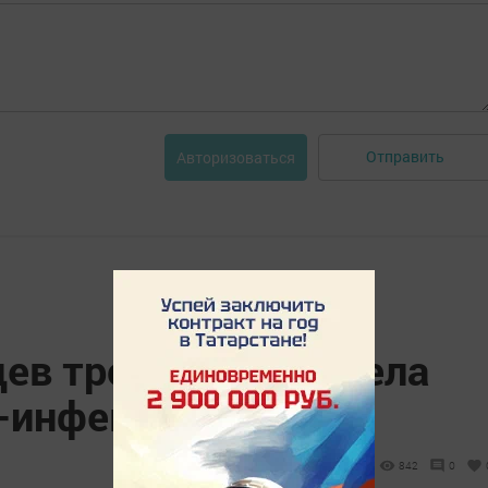
Отправить
Авторизоваться
ев трое жителей села
-инфекцией
842
0