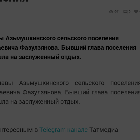
661
0
ы Азьмушкинского сельского поселения
аевича Фазулзянова. Бывший глава поселения
шла на заслуженный отдых.
лавы Азьмушкинского сельского поселени
аевича Фазулзянова. Бывший глава поселени
шла на заслуженный отдых.
интересным в
Telegram-канале
Татмедиа