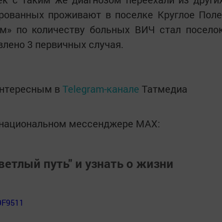
рованных проживают в поселке Круглое Поле
ом» по количеству больных ВИЧ стал посело
влено 3 первичных случая.
интересным в
Telegram-канале
Татмедиа
в национальном мессенджере MАХ:
ветлый путь" и узнать о жизни
9F9511