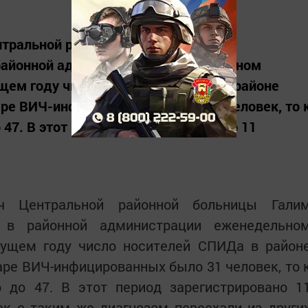
нтральной районной больницы Галим
районной администрации еженедельном
щем году число носителей СПИДа в районе
варе ВИЧ-инфицированных было 31 человек, то 
 47. В этот период зарегистрировано 11
ч Центральной районной больницы Гали
 в районной администрации еженедельно
кущем году число носителей СПИДа в район
варе ВИЧ-инфицированных было 31 человек, то 
о до 47. В этот период зарегистрировано 1
ек с таким же диагнозом переехали из други