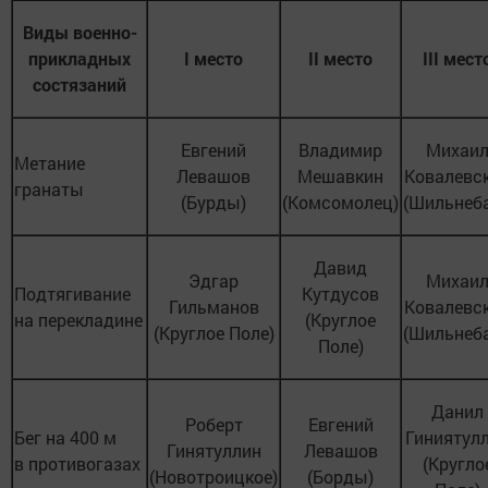
Виды военно-
прикладных
I место
II место
III мест
состязаний
Евгений
Владимир
Михаи
Метание
Левашов
Мешавкин
Ковалевс
гранаты
(Бурды)
(Комсомолец)
(Шильнеб
Давид
Эдгар
Михаи
Подтягивание
Кутдусов
Гильманов
Ковалевс
на перекладине
(Круглое
(Круглое Поле)
(Шильнеб
Поле)
Данил
Роберт
Евгений
Бег на 400 м
Гиниятул
Гинятуллин
Левашов
в противогазах
(Кругло
(Новотроицкое)
(Борды)