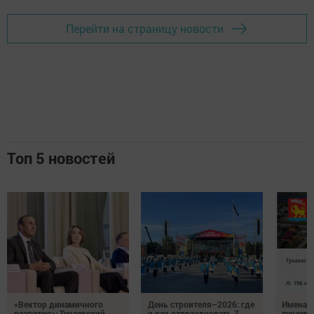
Перейти на страницу новости
Топ 5 новостей
«Вектор динамичного
День строителя–2026: где
Имена п
развития»: Тукаевский
и как отпраздновать 7
тукаевц