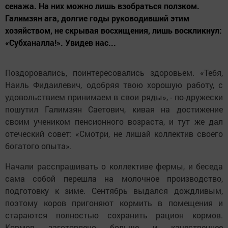
сенажа. На них можно лишь взобраться ползком.
Галимзян ага, долгие годы руководивший этим
хозяйством, не скрывая восхищения, лишь воскликнул:
«Субханалла!». Увидев нас...
Поздоровались, поинтересовались здоровьем. «Тебя,
Наиль Фидаилевич, одобряя твою хорошую работу, с
удовольствием принимаем в свои ряды», - по-дружески
пошутил Галимзян Саетович, кивая на достижение
своим учеником пенсионного возраста, и тут же дал
отеческий совет: «Смотри, не лишай коллектив своего
богатого опыта».
Начали расспрашивать о коллективе фермы, и беседа
сама собой перешла на молочное производство,
подготовку к зиме. Сентябрь выдался дождливым,
поэтому коров пригоняют кормить в помещения и
стараются полностью сохранить рацион кормов.
Кормов заготовлено больше и качественнее