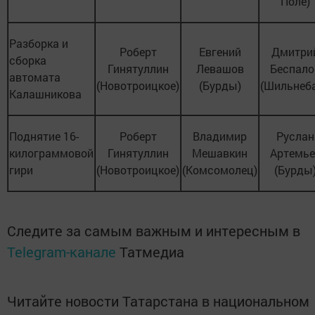
Поле)
Разборка и
Роберт
Евгений
Дмитри
сборка
Гинятуллин
Левашов
Беспало
автомата
(Новотроицкое)
(Бурды)
(Шильнеб
Калашникова
Поднятие 16-
Роберт
Владимир
Руслан
килограммовой
Гинятуллин
Мешавкин
Артемье
гири
(Новотроицкое)
(Комсомолец)
(Бурды
Следите за самым важным и интересным в
Telegram-канале
Татмедиа
Читайте новости Татарстана в национальном