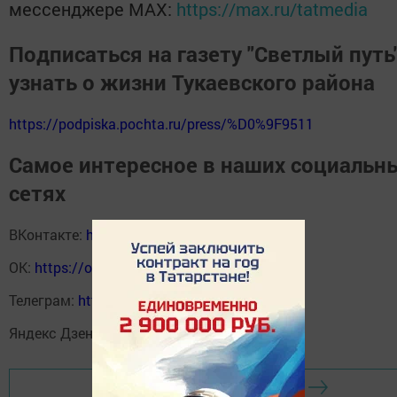
мессенджере MАХ:
https://max.ru/tatmedia
Подписаться на газету "Светлый путь"
узнать о жизни Тукаевского района
https://podpiska.pochta.ru/press/%D0%9F9511
Самое интересное в наших социальн
сетях
ВКонтакте:
https://vk.com/svetliput
ОК:
https://ok.ru/profile/590414664980
Телеграм:
https://t.me/yakti_ul
Яндекс Дзен:
https://dzen.ru/svetliput
Перейти на страницу новости