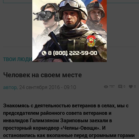
ТВОИ ЛЮДИ, СЕЛО
Человек на своем месте
автор,
24 сентября 2016 - 09:10
757
0
0
Знакомясь с деятельностью ветеранов в селах, мы с
председателем районного совета ветеранов и
инвалидов Галимзяном Зариповым заехали в
просторный кормодвор «Челны-Овощи». И
остановились как вкопанные перед огромными горами